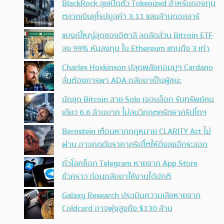
BlackRock ลุยเปิดตัว Tokenized สำหรับกองทุน
ตลาดเงินยุโรปมูลค่า 3.11 แสนล้านดอลลาร์
แบงก์ใหญ่สุดของอิตาลี ลดสัดส่วน Bitcoin ETF
ลง 99% หันลงทุน ใน Ethereum แทนถึง 3 เท่า
Charles Hoskinson ปลุกพลังคอมมูฯ Cardano
ลั่นต้องการพา ADA กลับมาเป็นผู้ชนะ
นักขุด Bitcoin สาย Solo เจอบล็อก รับทรัพย์คน
เดียว 6.6 ล้านบาท ไม่สนวิกฤตศรัทธาคริปโทฯ
Bernstein เตือนหากกฎหมาย CLARITY Act ไม่
ผ่าน อาจกดดันราคาคริปโตให้ดิ่งลงอีกระลอก
ทั่วโลกช็อก Telegram หายจาก App Store
ชั่วคราว ก่อนกลับมาใช้งานได้ปกติ
Galaxy Research ประเมินความเสียหายจาก
Coldcard อาจพุ่งสูงถึง $130 ล้าน