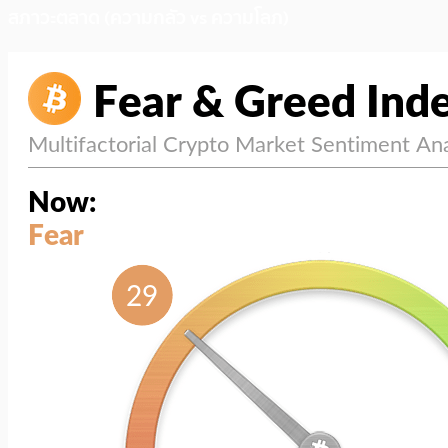
สภาวะตลาด (ความกลัว vs ความโลภ)