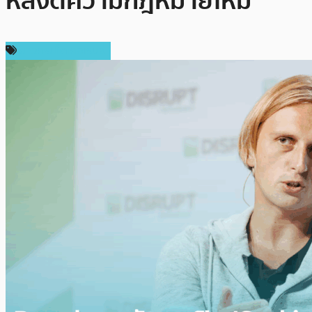
หลังตีความกฎหมายใหม่
ข่าวคริปโตเคอเรนซี่