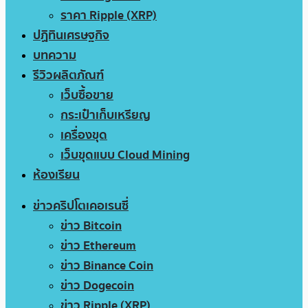
ราคา Ripple (XRP)
ปฏิทินเศรษฐกิจ
บทความ
รีวิวผลิตภัณฑ์
เว็บซื้อขาย
กระเป๋าเก็บเหรียญ
เครื่องขุด
เว็บขุดแบบ Cloud Mining
ห้องเรียน
ข่าวคริปโตเคอเรนซี่
ข่าว Bitcoin
ข่าว Ethereum
ข่าว Binance Coin
ข่าว Dogecoin
ข่าว Ripple (XRP)