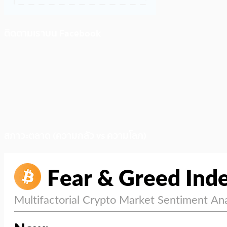
ติดตามเราบน Facebook
สภาวะตลาด (ความกลัว vs ความโลภ)