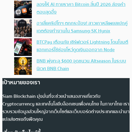
ลองให้ AI ทายราคา Bitcoin สิ้นปี 2026 ส่องคำ
ตอบสุดอึ้ง
อาเสี่ยคริปโทฯ ตกกระป๋อง! สาวเกาหลีเผยสเปกคู่
เดตต้องทำงานใน Samsung-SK Hynix
BTCPay เตือนภัย เซิร์ฟเวอร์ Lightning โดนโจมตี
แฮกเกอร์ใช้ช่องโหว่ดูดเงินออกจาก Node
BNB พุ่งทะลุ $600 จุดชนวน Altseason ในระบบ
นิเวศ BNB Chain
เป้าหมายของเรา
Siam Blockchain มุ่งมั่นที่จะช่วยนำเสนอสารเกี่ยวกับ
Cryptocurrency และเทคโนโลยีบล็อกเชนเพื่อคนไทย ในภาษาไทย เรา
รวบรวมข้อมูลส่วนใหญ่จากเว็บไซต์และเว็บบอร์ดต่างประเทศและนำมา
แปลส่งตรงถึงฟีดคุณ