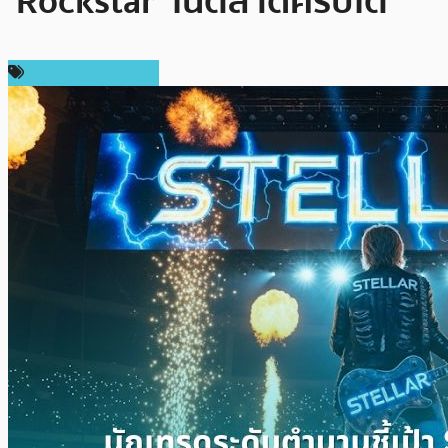
‘Rockstar’ ในตลาดคริปโต
ข่าวคริปโตเคอเรนซี่