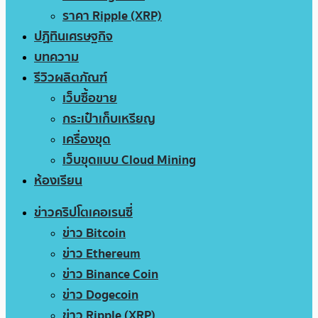
ราคา Ripple (XRP)
ปฏิทินเศรษฐกิจ
บทความ
รีวิวผลิตภัณฑ์
เว็บซื้อขาย
กระเป๋าเก็บเหรียญ
เครื่องขุด
เว็บขุดแบบ Cloud Mining
ห้องเรียน
ข่าวคริปโตเคอเรนซี่
ข่าว Bitcoin
ข่าว Ethereum
ข่าว Binance Coin
ข่าว Dogecoin
ข่าว Ripple (XRP)