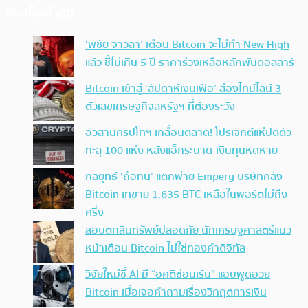
ประเด็นล่าสุด
‘พิชัย จาวลา’ เตือน Bitcoin จะไม่ทำ New High
แล้ว ชี้ไม่เกิน 5 ปี ราคาร่วงเหลือหลักพันดอลลาร์
Bitcoin เข้าสู่ ‘สัปดาห์เงินเฟ้อ’ ส่องไทม์ไลน์ 3
ตัวเลขเศรษฐกิจสหรัฐฯ ที่ต้องระวัง
อวสานคริปโทฯ เกลื่อนตลาด! โปรเจกต์แห่ปิดตัว
ทะลุ 100 แห่ง หลังแฮ็กระบาด-เงินทุนหดหาย
กลยุทธ์ ‘ถือทน’ แตกพ่าย Empery บริษัทคลัง
Bitcoin เทขาย 1,635 BTC เหลือในพอร์ตไม่ถึง
ครึ่ง
สอบตกสินทรัพย์ปลอดภัย นักเศรษฐศาสตร์แนว
หน้าเตือน Bitcoin ไม่ใช่ทองคำดิจิทัล
วิจัยใหม่ชี้ AI มี “อคติซ่อนเร้น” แอบพูดอวย
Bitcoin เมื่อเจอคำถามเรื่องวิกฤตการเงิน