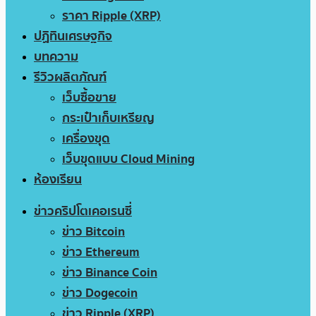
ราคา Ripple (XRP)
ปฏิทินเศรษฐกิจ
บทความ
รีวิวผลิตภัณฑ์
เว็บซื้อขาย
กระเป๋าเก็บเหรียญ
เครื่องขุด
เว็บขุดแบบ Cloud Mining
ห้องเรียน
ข่าวคริปโตเคอเรนซี่
ข่าว Bitcoin
ข่าว Ethereum
ข่าว Binance Coin
ข่าว Dogecoin
ข่าว Ripple (XRP)