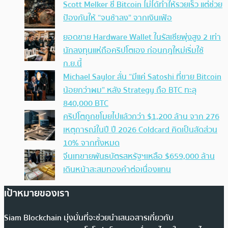
Scott Melker ชี้ Bitcoin ไม่ได้ทำให้รวยเร็ว แต่ช่วย
ป้องกันให้ “จนช้าลง” จากเงินเฟ้อ
ยอดขาย Hardware Wallet ในรัสเซียพุ่งสูง 2 เท่า
นักลงทุนแห่ถือคริปโตเอง ก่อนกฎใหม่เริ่มใช้
ก.ย.นี้
Michael Saylor ลั่น “มีแค่ Satoshi ที่ขาย Bitcoin
น้อยกว่าผม” หลัง Strategy ถือ BTC ทะลุ
840,000 BTC
คริปโตถูกขโมยไปแล้วกว่า $1,200 ล้าน จาก 276
เหตุการณ์ในปี ปี 2026 Coldcard คิดเป็นสัดส่วน
10% จากทั้งหมด
จีนเทขายพันธบัตรสหรัฐฯเหลือ $659,000 ล้าน
เดินหน้าสะสมทองคำต่อเนื่องแทน
เป้าหมายของเรา
Siam Blockchain มุ่งมั่นที่จะช่วยนำเสนอสารเกี่ยวกับ