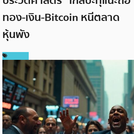
ประวัติศาสตร์” ใกล้ปะทุแนะถือ
ทอง-เงิน-Bitcoin หนีตลาด
หุ้นพัง
เศรษฐกิจ