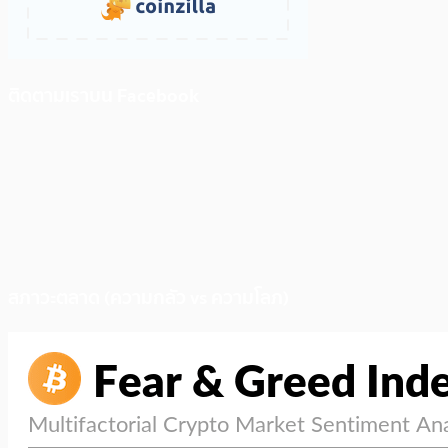
ติดตามเราบน Facebook
สภาวะตลาด (ความกลัว vs ความโลภ)