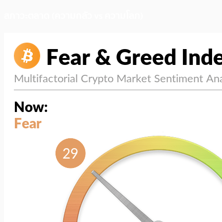
สภาวะตลาด (ความกลัว vs ความโลภ)