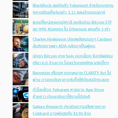
BlackRock ลุยเปิดตัว Tokenized สำหรับกองทุน
ตลาดเงินยุโรปมูลค่า 3.11 แสนล้านดอลลาร์
แบงก์ใหญ่สุดของอิตาลี ลดสัดส่วน Bitcoin ETF
ลง 99% หันลงทุน ใน Ethereum แทนถึง 3 เท่า
Charles Hoskinson ปลุกพลังคอมมูฯ Cardano
ลั่นต้องการพา ADA กลับมาเป็นผู้ชนะ
นักขุด Bitcoin สาย Solo เจอบล็อก รับทรัพย์คน
เดียว 6.6 ล้านบาท ไม่สนวิกฤตศรัทธาคริปโทฯ
Bernstein เตือนหากกฎหมาย CLARITY Act ไม่
ผ่าน อาจกดดันราคาคริปโตให้ดิ่งลงอีกระลอก
ทั่วโลกช็อก Telegram หายจาก App Store
ชั่วคราว ก่อนกลับมาใช้งานได้ปกติ
Galaxy Research ประเมินความเสียหายจาก
Coldcard อาจพุ่งสูงถึง $130 ล้าน