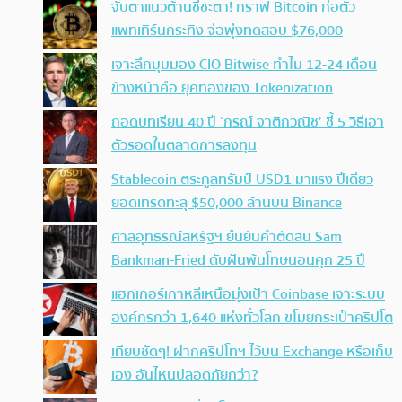
จับตาแนวต้านชี้ชะตา! กราฟ Bitcoin ก่อตัว
แพทเทิร์นกระทิง จ่อพุ่งทดสอบ $76,000
เจาะลึกมุมมอง CIO Bitwise ทำไม 12-24 เดือน
ข้างหน้าคือ ยุคทองของ Tokenization
ถอดบทเรียน 40 ปี ‘กรณ์ จาติกวณิช’ ชี้ 5 วิธีเอา
ตัวรอดในตลาดการลงทุน
Stablecoin ตระกูลทรัมป์ USD1 มาแรง ปีเดียว
ยอดเทรดทะลุ $50,000 ล้านบน Binance
ศาลอุทธรณ์สหรัฐฯ ยืนยันคำตัดสิน Sam
Bankman-Fried ดับฝันพ้นโทษนอนคุก 25 ปี
แฮกเกอร์เกาหลีเหนือมุ่งเป้า Coinbase เจาะระบบ
องค์กรกว่า 1,640 แห่งทั่วโลก ขโมยกระเป๋าคริปโต
เทียบชัดๆ! ฝากคริปโทฯ ไว้บน Exchange หรือเก็บ
เอง อันไหนปลอดภัยกว่า?