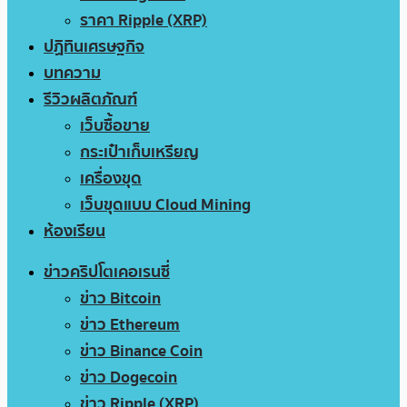
ราคา Ripple (XRP)
ปฏิทินเศรษฐกิจ
บทความ
รีวิวผลิตภัณฑ์
เว็บซื้อขาย
กระเป๋าเก็บเหรียญ
เครื่องขุด
เว็บขุดแบบ Cloud Mining
ห้องเรียน
ข่าวคริปโตเคอเรนซี่
ข่าว Bitcoin
ข่าว Ethereum
ข่าว Binance Coin
ข่าว Dogecoin
ข่าว Ripple (XRP)