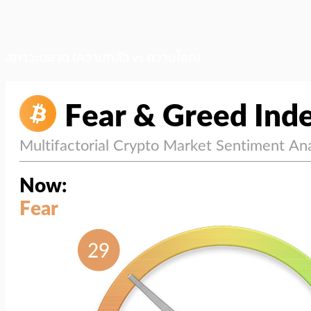
สภาวะตลาด (ความกลัว vs ความโลภ)