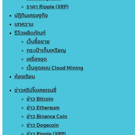
ราคา Ripple (XRP)
ปฏิทินเศรษฐกิจ
บทความ
รีวิวผลิตภัณฑ์
เว็บซื้อขาย
กระเป๋าเก็บเหรียญ
เครื่องขุด
เว็บขุดแบบ Cloud Mining
ห้องเรียน
ข่าวคริปโตเคอเรนซี่
ข่าว Bitcoin
ข่าว Ethereum
ข่าว Binance Coin
ข่าว Dogecoin
ข่าว Ripple (XRP)