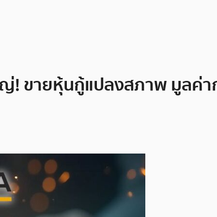
 ขายหุ้นกู้แปลงสภาพ มูลค่ากว