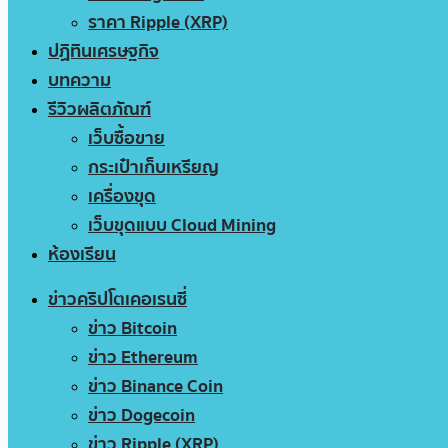
ราคา Ripple (XRP)
ปฏิทินเศรษฐกิจ
บทความ
รีวิวผลิตภัณฑ์
เว็บซื้อขาย
กระเป๋าเก็บเหรียญ
เครื่องขุด
เว็บขุดแบบ Cloud Mining
ห้องเรียน
ข่าวคริปโตเคอเรนซี่
ข่าว Bitcoin
ข่าว Ethereum
ข่าว Binance Coin
ข่าว Dogecoin
ข่าว Ripple (XRP)