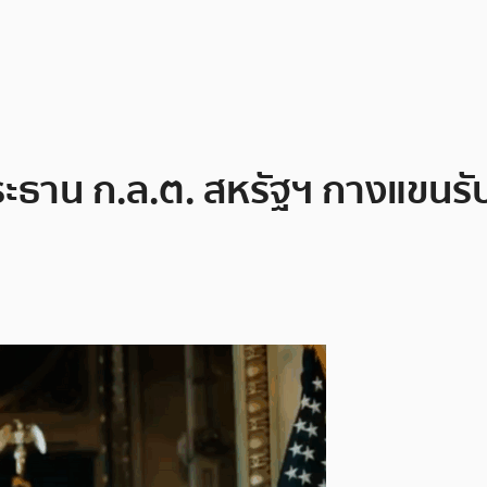
ะธาน ก.ล.ต. สหรัฐฯ กางแขนรับ