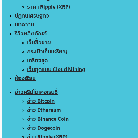
ราคา Ripple (XRP)
ปฏิทินเศรษฐกิจ
บทความ
รีวิวผลิตภัณฑ์
เว็บซื้อขาย
กระเป๋าเก็บเหรียญ
เครื่องขุด
เว็บขุดแบบ Cloud Mining
ห้องเรียน
ข่าวคริปโตเคอเรนซี่
ข่าว Bitcoin
ข่าว Ethereum
ข่าว Binance Coin
ข่าว Dogecoin
ข่าว Ripple (XRP)