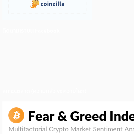
ติดตามเราบน Facebook
สภาวะตลาด (ความกลัว vs ความโลภ)