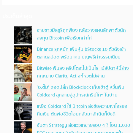
ประเด็นล่าสุด
ชายชาวมิสซูรีถูกฟ้อง หลังวางแผนลักพาตัวนัก
ลงทุน Bitcoin เพื่อเรียกค่าไถ่
Binance รุกหนัก เพิ่มหุ้น bStocks 10 ตัวดังเข้า
ตลาดสปอต พร้อมแคมเปญฟรีค่าธรรมเนียม
Bitwise ฟันธง คริปโตจะไม่เป็นไร แม้สัปดาห์นี้ร่าง
กฎหมาย Clarity Act จะโหวตไม่ผ่าน
‘อ.ตั๊ม’ ถอดปลั้ก Blockclock เก็บเข้าตู้ หวั่นพิษ
Coldcard ลุกลามสู่อุปกรณ์คริปโทฯ ในบ้าน
เหยื่อ Coldcard ใช้ Bitcoin ส่งข้อความหาโจรขอ
คืนเงิน ตัดพ้อชีวิตโอนกลับมาสักนิดก็ยังดี
จับตา Strategy ส่อแววเทขายรอบ 4 ? โอน 1,030