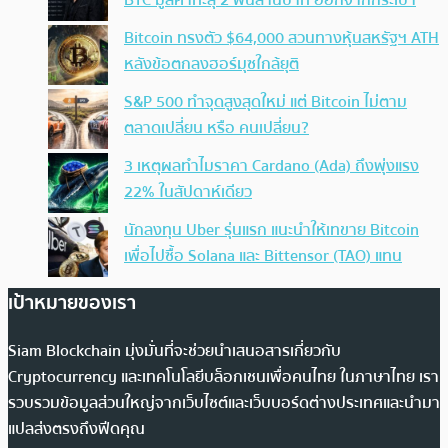
BTC มูลค่าทะลุ 2 พันล้านบาท ออกจากกระเป๋า
Bitcoin ทรงตัว $64,000 สวนทางหุ้นสหรัฐฯ ATH
หลังข้อตกลงฮอร์มุซใกล้ยุติ
S&P 500 ทำจุดสูงสุดใหม่ แต่ Bitcoin ไม่ตาม
ตลาดเปลี่ยน หรือ คนเปลี่ยน?
3 เหตุผลทำไมราคา Cardano (Ada) ถึงพุ่งแรง
22% ในสัปดาห์เดียว
นักลงทุน Uber รุ่นแรก แนะนำให้เทขาย Bitcoin
เพื่อไปซื้อ Solana และ Bittensor (TAO) แทน
เป้าหมายของเรา
Siam Blockchain มุ่งมั่นที่จะช่วยนำเสนอสารเกี่ยวกับ
Cryptocurrency และเทคโนโลยีบล็อกเชนเพื่อคนไทย ในภาษาไทย เรา
รวบรวมข้อมูลส่วนใหญ่จากเว็บไซต์และเว็บบอร์ดต่างประเทศและนำมา
แปลส่งตรงถึงฟีดคุณ