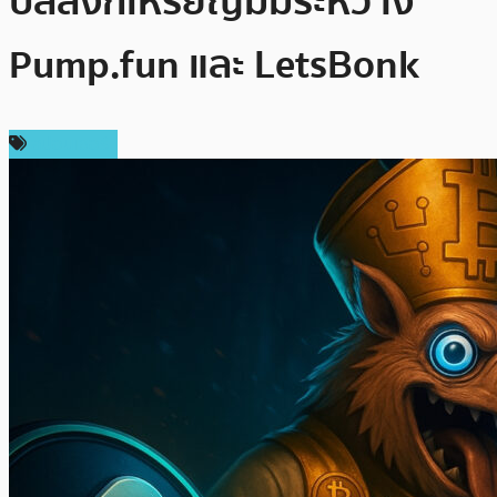
บัลลังก์เหรียญมีมระหว่าง
Pump.fun และ LetsBonk
สปอนเซอร์