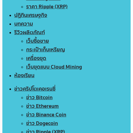
ราคา Ripple (XRP)
ปฏิทินเศรษฐกิจ
บทความ
รีวิวผลิตภัณฑ์
เว็บซื้อขาย
กระเป๋าเก็บเหรียญ
เครื่องขุด
เว็บขุดแบบ Cloud Mining
ห้องเรียน
ข่าวคริปโตเคอเรนซี่
ข่าว Bitcoin
ข่าว Ethereum
ข่าว Binance Coin
ข่าว Dogecoin
ข่าว Ripple (XRP)