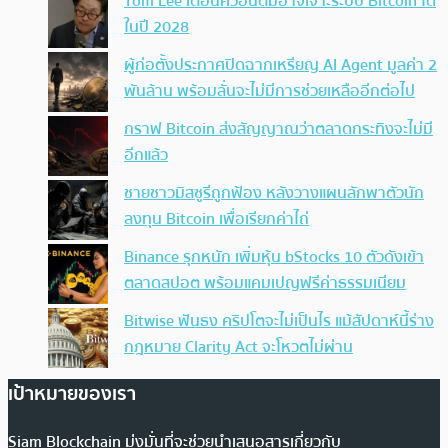
Tom Lee เตือนควอนตัมอาจเจาะระบบ Bitcoin ได้
ในปี 2028
ผู้ก่อตั้งประกาศปิดฉากเหรียญ AI Agent มูลค่า 2
พันล้าน พร้อมลั่นจะไม่มีการช่วยเหลืออีกต่อไป
กราฟ Bitcoin ส่งสัญญาณว่าตลาดกระทิงจะไม่มี
อีกแล้ว
ชายชาวมิสซูรีถูกฟ้อง หลังวางแผนลักพาตัวนัก
ลงทุน Bitcoin เพื่อเรียกค่าไถ่
Binance รุกหนัก เพิ่มหุ้น bStocks 10 ตัวดังเข้า
ตลาดสปอต พร้อมแคมเปญฟรีค่าธรรมเนียม
Bitwise ฟันธง คริปโตจะไม่เป็นไร แม้สัปดาห์นี้ร่าง
กฎหมาย Clarity Act จะโหวตไม่ผ่าน
เป้าหมายของเรา
Siam Blockchain มุ่งมั่นที่จะช่วยนำเสนอสารเกี่ยวกับ