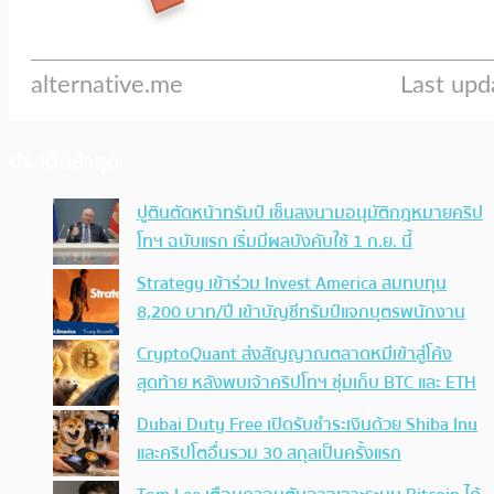
ประเด็นล่าสุด
ปูตินตัดหน้าทรัมป์ เซ็นลงนามอนุมัติกฎหมายคริป
โทฯ ฉบับแรก เริ่มมีผลบังคับใช้ 1 ก.ย. นี้
Strategy เข้าร่วม Invest America สมทบทุน
8,200 บาท/ปี เข้าบัญชีทรัมป์แจกบุตรพนักงาน
CryptoQuant ส่งสัญญาณตลาดหมีเข้าสู่โค้ง
สุดท้าย หลังพบเจ้าคริปโทฯ ซุ่มเก็บ BTC และ ETH
Dubai Duty Free เปิดรับชำระเงินด้วย Shiba Inu
และคริปโตอื่นรวม 30 สกุลเป็นครั้งแรก