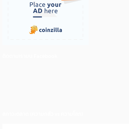
ติดตามเราบน Facebook
สภาวะตลาด (ความกลัว vs ความโลภ)