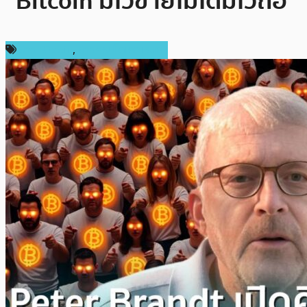
“Bitcoin มีไว้ขายไม่ได้มีไว้ถือ”
ข่าว Bitcoin
,
ข่าวคริปโตเคอเรนซี่