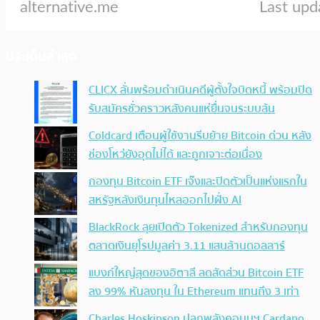
ประเด็นล่าสุด
CLICX ลั่นพร้อมดำเนินคดีผู้ตั้งใจบิดหนี้ พร้อมปิด
รับสมัครชั่วคราวหลังคนแห่ยื่นจนระบบล้น
Coldcard เตือนผู้ใช้งานรีบย้าย Bitcoin ด่วน หลัง
ช่องโหว่ยังอุดไม่ได้ และถูกเจาะต่อเนื่อง
กองทุน Bitcoin ETF เจ๊งและปิดตัวเป็นแห่งแรกใน
สหรัฐหลังเงินทุนไหลออกไปฝั่ง AI
BlackRock ลุยเปิดตัว Tokenized สำหรับกองทุน
ตลาดเงินยุโรปมูลค่า 3.11 แสนล้านดอลลาร์
แบงก์ใหญ่สุดของอิตาลี ลดสัดส่วน Bitcoin ETF
ลง 99% หันลงทุน ใน Ethereum แทนถึง 3 เท่า
Charles Hoskinson ปลุกพลังคอมมูฯ Cardano