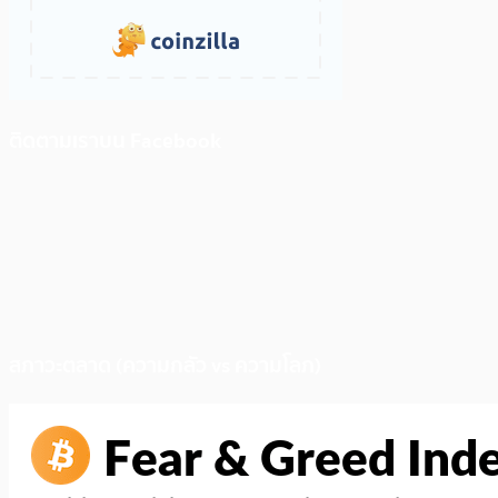
ติดตามเราบน Facebook
สภาวะตลาด (ความกลัว vs ความโลภ)