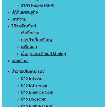
ราคา Ripple (XRP)
ปฏิทินเศรษฐกิจ
บทความ
รีวิวผลิตภัณฑ์
เว็บซื้อขาย
กระเป๋าเก็บเหรียญ
เครื่องขุด
เว็บขุดแบบ Cloud Mining
ห้องเรียน
ข่าวคริปโตเคอเรนซี่
ข่าว Bitcoin
ข่าว Ethereum
ข่าว Binance Coin
ข่าว Dogecoin
ข่าว Ripple (XRP)