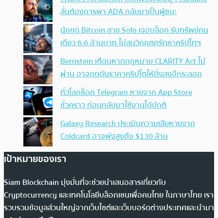
ลั่นต้องการพา ADA กลับมาเป็นผู้ชนะ
นักขุด Bitcoin สาย Solo เจอบล็อก รับทรัพย์คน
เดียว 6.6 ล้านบาท ไม่สนวิกฤตศรัทธาคริปโทฯ
Bernstein เตือนหากกฎหมาย CLARITY Act ไม่
ผ่าน อาจกดดันราคาคริปโตให้ดิ่งลงอีกระลอก
ทั่วโลกช็อก Telegram หายจาก App Store
ชั่วคราว ก่อนกลับมาใช้งานได้ปกติ
Galaxy Research ประเมินความเสียหายจาก
Coldcard อาจพุ่งสูงถึง $130 ล้าน
เป้าหมายของเรา
Siam Blockchain มุ่งมั่นที่จะช่วยนำเสนอสารเกี่ยวกับ
Cryptocurrency และเทคโนโลยีบล็อกเชนเพื่อคนไทย ในภาษาไทย เรา
รวบรวมข้อมูลส่วนใหญ่จากเว็บไซต์และเว็บบอร์ดต่างประเทศและนำมา