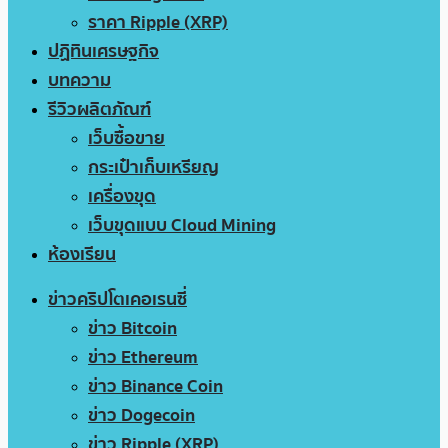
ราคา Ripple (XRP)
ปฏิทินเศรษฐกิจ
บทความ
รีวิวผลิตภัณฑ์
เว็บซื้อขาย
กระเป๋าเก็บเหรียญ
เครื่องขุด
เว็บขุดแบบ Cloud Mining
ห้องเรียน
ข่าวคริปโตเคอเรนซี่
ข่าว Bitcoin
ข่าว Ethereum
ข่าว Binance Coin
ข่าว Dogecoin
ข่าว Ripple (XRP)