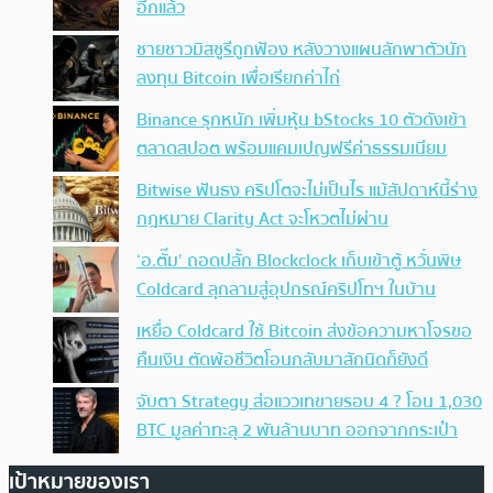
อีกแล้ว
ชายชาวมิสซูรีถูกฟ้อง หลังวางแผนลักพาตัวนัก
ลงทุน Bitcoin เพื่อเรียกค่าไถ่
Binance รุกหนัก เพิ่มหุ้น bStocks 10 ตัวดังเข้า
ตลาดสปอต พร้อมแคมเปญฟรีค่าธรรมเนียม
Bitwise ฟันธง คริปโตจะไม่เป็นไร แม้สัปดาห์นี้ร่าง
กฎหมาย Clarity Act จะโหวตไม่ผ่าน
‘อ.ตั๊ม’ ถอดปลั้ก Blockclock เก็บเข้าตู้ หวั่นพิษ
Coldcard ลุกลามสู่อุปกรณ์คริปโทฯ ในบ้าน
เหยื่อ Coldcard ใช้ Bitcoin ส่งข้อความหาโจรขอ
คืนเงิน ตัดพ้อชีวิตโอนกลับมาสักนิดก็ยังดี
จับตา Strategy ส่อแววเทขายรอบ 4 ? โอน 1,030
BTC มูลค่าทะลุ 2 พันล้านบาท ออกจากกระเป๋า
เป้าหมายของเรา