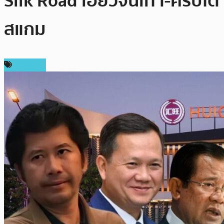
Silk Road เอี่ยวจีนเทา-คริปโต
สแกม
บทความ