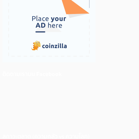
ติดตามเราบน Facebook
สภาวะตลาด (ความกลัว vs ความโลภ)