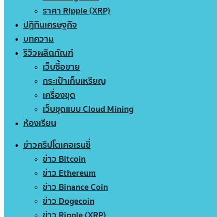
ราคา Ripple (XRP)
ปฏิทินเศรษฐกิจ
บทความ
รีวิวผลิตภัณฑ์
เว็บซื้อขาย
กระเป๋าเก็บเหรียญ
เครื่องขุด
เว็บขุดแบบ Cloud Mining
ห้องเรียน
ข่าวคริปโตเคอเรนซี่
ข่าว Bitcoin
ข่าว Ethereum
ข่าว Binance Coin
ข่าว Dogecoin
ข่าว Ripple (XRP)