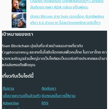
Charles Hoskinson ปลุกพลังคอมมูฯ Cardano
ลั่นต้องการพา ADA กลับมาเป็นผู้ชนะ
นักขุด Bitcoin สาย Solo เจอบล็อก รับทรัพย์คน
เดียว 6.6 ล้านบาท ไม่สนวิกฤตศรัทธาคริปโทฯ
เป้าหมายของเรา
Siam Blockchain มุ่งมั่นที่จะช่วยนำเสนอสารเกี่ยวกับ
Cryptocurrency และเทคโนโลยีบล็อกเชนเพื่อคนไทย ในภาษาไทย เรา
รวบรวมข้อมูลส่วนใหญ่จากเว็บไซต์และเว็บบอร์ดต่างประเทศและนำมา
แปลส่งตรงถึงฟีดคุณ
เกี่ยวกับเว็บไซต์นี้
ทีมงาน
ติดต่อเรา
นโยบายความเป็นส่วนตัว
ข้อตกลงในการใช้งาน
Advertise
RSS