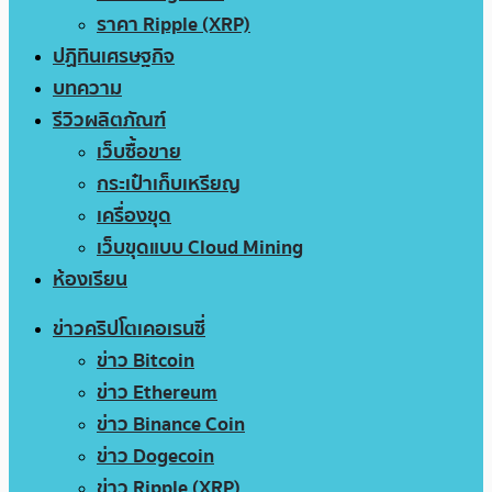
ราคา Ripple (XRP)
ปฏิทินเศรษฐกิจ
บทความ
รีวิวผลิตภัณฑ์
เว็บซื้อขาย
กระเป๋าเก็บเหรียญ
เครื่องขุด
เว็บขุดแบบ Cloud Mining
ห้องเรียน
ข่าวคริปโตเคอเรนซี่
ข่าว Bitcoin
ข่าว Ethereum
ข่าว Binance Coin
ข่าว Dogecoin
ข่าว Ripple (XRP)