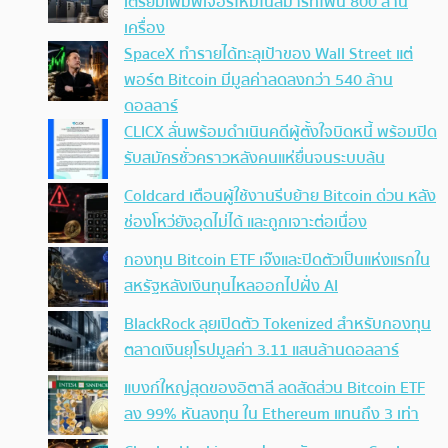
เตรียมเพิ่มฟีเจอร์ใหม่ในสมาร์ทโฟน 800 ล้าน
เครื่อง
SpaceX ทำรายได้ทะลุเป้าของ Wall Street แต่
พอร์ต Bitcoin มีมูลค่าลดลงกว่า 540 ล้าน
ดอลลาร์
CLICX ลั่นพร้อมดำเนินคดีผู้ตั้งใจบิดหนี้ พร้อมปิด
รับสมัครชั่วคราวหลังคนแห่ยื่นจนระบบล้น
Coldcard เตือนผู้ใช้งานรีบย้าย Bitcoin ด่วน หลัง
ช่องโหว่ยังอุดไม่ได้ และถูกเจาะต่อเนื่อง
กองทุน Bitcoin ETF เจ๊งและปิดตัวเป็นแห่งแรกใน
สหรัฐหลังเงินทุนไหลออกไปฝั่ง AI
BlackRock ลุยเปิดตัว Tokenized สำหรับกองทุน
ตลาดเงินยุโรปมูลค่า 3.11 แสนล้านดอลลาร์
แบงก์ใหญ่สุดของอิตาลี ลดสัดส่วน Bitcoin ETF
ลง 99% หันลงทุน ใน Ethereum แทนถึง 3 เท่า