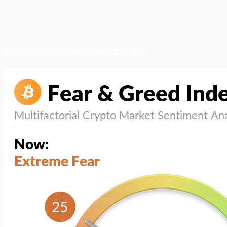
สภาวะตลาด (ความกลัว vs ความโลภ)