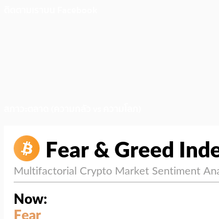
ติดตามเราบน Facebook
สภาวะตลาด (ความกลัว vs ความโลภ)