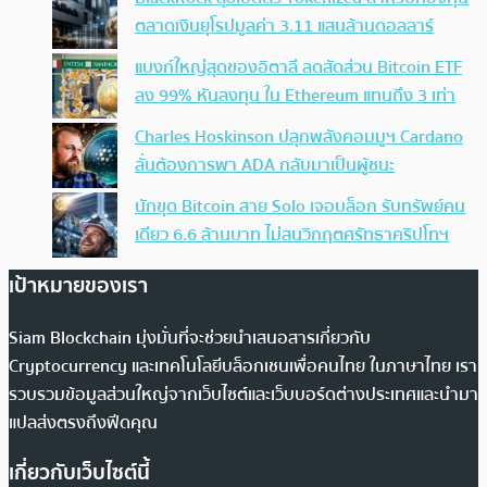
ตลาดเงินยุโรปมูลค่า 3.11 แสนล้านดอลลาร์
แบงก์ใหญ่สุดของอิตาลี ลดสัดส่วน Bitcoin ETF
ลง 99% หันลงทุน ใน Ethereum แทนถึง 3 เท่า
Charles Hoskinson ปลุกพลังคอมมูฯ Cardano
ลั่นต้องการพา ADA กลับมาเป็นผู้ชนะ
นักขุด Bitcoin สาย Solo เจอบล็อก รับทรัพย์คน
เดียว 6.6 ล้านบาท ไม่สนวิกฤตศรัทธาคริปโทฯ
เป้าหมายของเรา
Siam Blockchain มุ่งมั่นที่จะช่วยนำเสนอสารเกี่ยวกับ
Cryptocurrency และเทคโนโลยีบล็อกเชนเพื่อคนไทย ในภาษาไทย เรา
รวบรวมข้อมูลส่วนใหญ่จากเว็บไซต์และเว็บบอร์ดต่างประเทศและนำมา
แปลส่งตรงถึงฟีดคุณ
เกี่ยวกับเว็บไซต์นี้