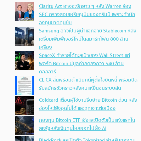
Clarity Act อาจชะงักยาว ๆ หลัง Warren ร้อง
SEC ตรวจสอบเหรียญมีมของทรัมป์ เพราะทำนัก
ลงทุนขาดทุนยับ
Samsung อาจเป็นผู้นำแจกจ่าย Stablecoin หลัง
เตรียมเพิ่มฟีเจอร์ใหม่ในสมาร์ทโฟน 800 ล้าน
เครื่อง
SpaceX ทำรายได้ทะลุเป้าของ Wall Street แต่
พอร์ต Bitcoin มีมูลค่าลดลงกว่า 540 ล้าน
ดอลลาร์
CLICX ลั่นพร้อมดำเนินคดีผู้ตั้งใจบิดหนี้ พร้อมปิด
รับสมัครชั่วคราวหลังคนแห่ยื่นจนระบบล้น
Coldcard เตือนผู้ใช้งานรีบย้าย Bitcoin ด่วน หลัง
ช่องโหว่ยังอุดไม่ได้ และถูกเจาะต่อเนื่อง
กองทุน Bitcoin ETF เจ๊งและปิดตัวเป็นแห่งแรกใน
สหรัฐหลังเงินทุนไหลออกไปฝั่ง AI
BlackRock ลุยเปิดตัว Tokenized สำหรับกองทุน