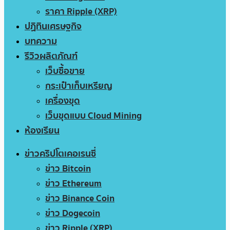
ราคา Ripple (XRP)
ปฏิทินเศรษฐกิจ
บทความ
รีวิวผลิตภัณฑ์
เว็บซื้อขาย
กระเป๋าเก็บเหรียญ
เครื่องขุด
เว็บขุดแบบ Cloud Mining
ห้องเรียน
ข่าวคริปโตเคอเรนซี่
ข่าว Bitcoin
ข่าว Ethereum
ข่าว Binance Coin
ข่าว Dogecoin
ข่าว Ripple (XRP)