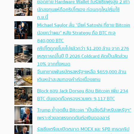
ยอดขาย Hardware Wallet ในรัสเซียพุ่งสูง 2 เท่า
นักลงทุนแห่ถือคริปโตเอง ก่อนกฎใหม่เริ่มใช้
ก.ย.นี้
Michael Saylor ลั่น “มีแค่ Satoshi ที่ขาย Bitcoin
น้อยกว่าผม” หลัง Strategy ถือ BTC ทะลุ
840,000 BTC
คริปโตถูกขโมยไปแล้วกว่า $1,200 ล้าน จาก 276
เหตุการณ์ในปี ปี 2026 Coldcard คิดเป็นสัดส่วน
10% จากทั้งหมด
จีนเทขายพันธบัตรสหรัฐฯเหลือ $659,000 ล้าน
เดินหน้าสะสมทองคำต่อเนื่องแทน
Block ของ Jack Dorsey ช้อน Bitcoin เพิ่ม 234
BTC ดันยอดถือครองรวมแตะ 9,117 BTC
Trump ย้ำจุดยืน Bitcoin “เป็นสิ่งดีสำหรับสหรัฐฯ”
เพราะช่วยลดแรงกดดันต่อเงินดอลลาร์
รัสเซียเตรียมเปิดตลาด MOEX และ SPB เทรดคริป