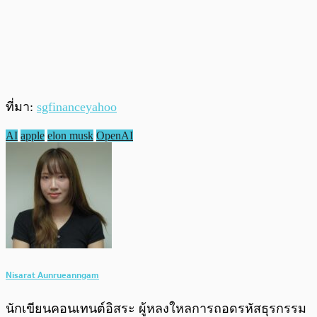
ที่มา:
sgfinanceyahoo
AI
apple
elon musk
OpenAI
Nisarat Aunrueanngam
นักเขียนคอนเทนต์อิสระ ผู้หลงใหลการถอดรหัสธุรกรรม