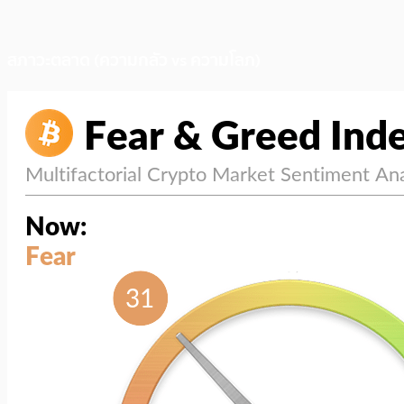
สภาวะตลาด (ความกลัว vs ความโลภ)