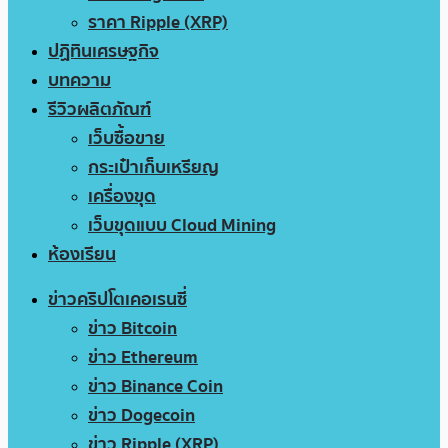
ราคา Ripple (XRP)
ปฏิทินเศรษฐกิจ
บทความ
รีวิวผลิตภัณฑ์
เว็บซื้อขาย
กระเป๋าเก็บเหรียญ
เครื่องขุด
เว็บขุดแบบ Cloud Mining
ห้องเรียน
ข่าวคริปโตเคอเรนซี่
ข่าว Bitcoin
ข่าว Ethereum
ข่าว Binance Coin
ข่าว Dogecoin
ข่าว Ripple (XRP)