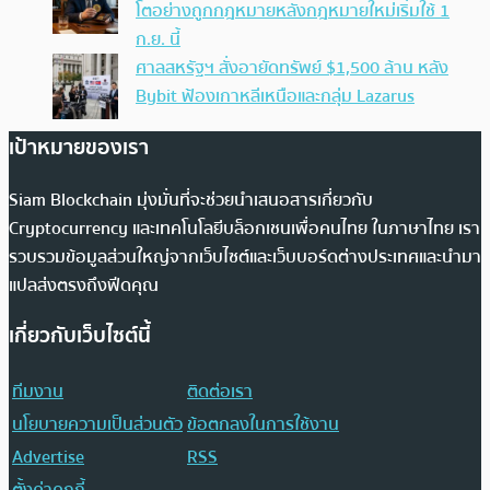
โตอย่างถูกกฎหมายหลังกฎหมายใหม่เริ่มใช้ 1
ก.ย. นี้
ศาลสหรัฐฯ สั่งอายัดทรัพย์ $1,500 ล้าน หลัง
Bybit ฟ้องเกาหลีเหนือและกลุ่ม Lazarus
เป้าหมายของเรา
Siam Blockchain มุ่งมั่นที่จะช่วยนำเสนอสารเกี่ยวกับ
Cryptocurrency และเทคโนโลยีบล็อกเชนเพื่อคนไทย ในภาษาไทย เรา
รวบรวมข้อมูลส่วนใหญ่จากเว็บไซต์และเว็บบอร์ดต่างประเทศและนำมา
แปลส่งตรงถึงฟีดคุณ
เกี่ยวกับเว็บไซต์นี้
ทีมงาน
ติดต่อเรา
นโยบายความเป็นส่วนตัว
ข้อตกลงในการใช้งาน
Advertise
RSS
ตั้งค่าคุกกี้