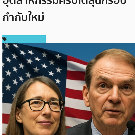
อุตสาหกรรมคริปโตลุ้นกรอบ
กำกับใหม่
ข่าว Ripple (XRP)