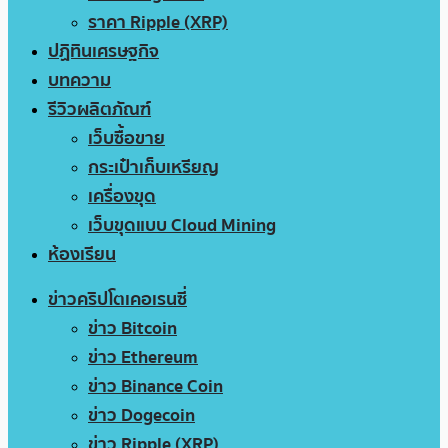
ราคา Ripple (XRP)
ปฏิทินเศรษฐกิจ
บทความ
รีวิวผลิตภัณฑ์
เว็บซื้อขาย
กระเป๋าเก็บเหรียญ
เครื่องขุด
เว็บขุดแบบ Cloud Mining
ห้องเรียน
ข่าวคริปโตเคอเรนซี่
ข่าว Bitcoin
ข่าว Ethereum
ข่าว Binance Coin
ข่าว Dogecoin
ข่าว Ripple (XRP)