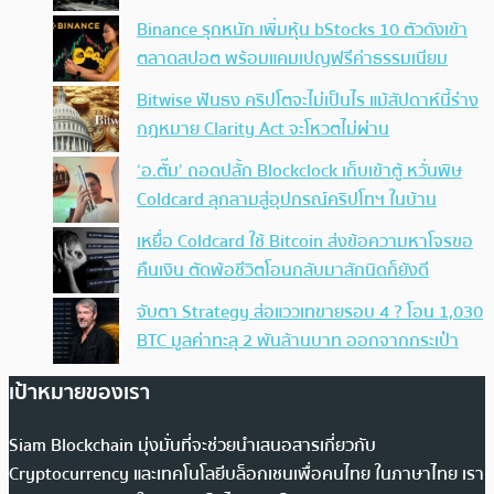
Binance รุกหนัก เพิ่มหุ้น bStocks 10 ตัวดังเข้า
ตลาดสปอต พร้อมแคมเปญฟรีค่าธรรมเนียม
Bitwise ฟันธง คริปโตจะไม่เป็นไร แม้สัปดาห์นี้ร่าง
กฎหมาย Clarity Act จะโหวตไม่ผ่าน
‘อ.ตั๊ม’ ถอดปลั้ก Blockclock เก็บเข้าตู้ หวั่นพิษ
Coldcard ลุกลามสู่อุปกรณ์คริปโทฯ ในบ้าน
เหยื่อ Coldcard ใช้ Bitcoin ส่งข้อความหาโจรขอ
คืนเงิน ตัดพ้อชีวิตโอนกลับมาสักนิดก็ยังดี
จับตา Strategy ส่อแววเทขายรอบ 4 ? โอน 1,030
BTC มูลค่าทะลุ 2 พันล้านบาท ออกจากกระเป๋า
เป้าหมายของเรา
Siam Blockchain มุ่งมั่นที่จะช่วยนำเสนอสารเกี่ยวกับ
Cryptocurrency และเทคโนโลยีบล็อกเชนเพื่อคนไทย ในภาษาไทย เรา