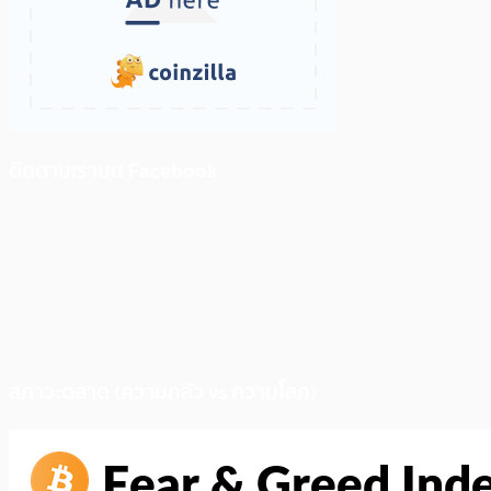
ติดตามเราบน Facebook
สภาวะตลาด (ความกลัว vs ความโลภ)