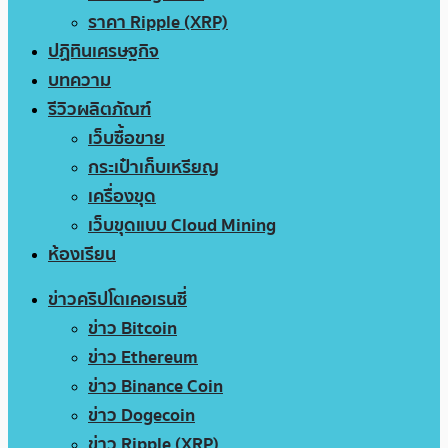
ราคา Ripple (XRP)
ปฏิทินเศรษฐกิจ
บทความ
รีวิวผลิตภัณฑ์
เว็บซื้อขาย
กระเป๋าเก็บเหรียญ
เครื่องขุด
เว็บขุดแบบ Cloud Mining
ห้องเรียน
ข่าวคริปโตเคอเรนซี่
ข่าว Bitcoin
ข่าว Ethereum
ข่าว Binance Coin
ข่าว Dogecoin
ข่าว Ripple (XRP)