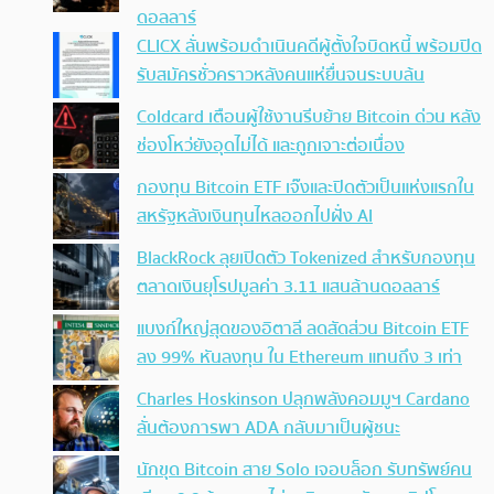
ดอลลาร์
CLICX ลั่นพร้อมดำเนินคดีผู้ตั้งใจบิดหนี้ พร้อมปิด
รับสมัครชั่วคราวหลังคนแห่ยื่นจนระบบล้น
Coldcard เตือนผู้ใช้งานรีบย้าย Bitcoin ด่วน หลัง
ช่องโหว่ยังอุดไม่ได้ และถูกเจาะต่อเนื่อง
กองทุน Bitcoin ETF เจ๊งและปิดตัวเป็นแห่งแรกใน
สหรัฐหลังเงินทุนไหลออกไปฝั่ง AI
BlackRock ลุยเปิดตัว Tokenized สำหรับกองทุน
ตลาดเงินยุโรปมูลค่า 3.11 แสนล้านดอลลาร์
แบงก์ใหญ่สุดของอิตาลี ลดสัดส่วน Bitcoin ETF
ลง 99% หันลงทุน ใน Ethereum แทนถึง 3 เท่า
Charles Hoskinson ปลุกพลังคอมมูฯ Cardano
ลั่นต้องการพา ADA กลับมาเป็นผู้ชนะ
นักขุด Bitcoin สาย Solo เจอบล็อก รับทรัพย์คน