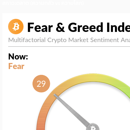
สภาวะตลาด (ความกลัว vs ความโลภ)