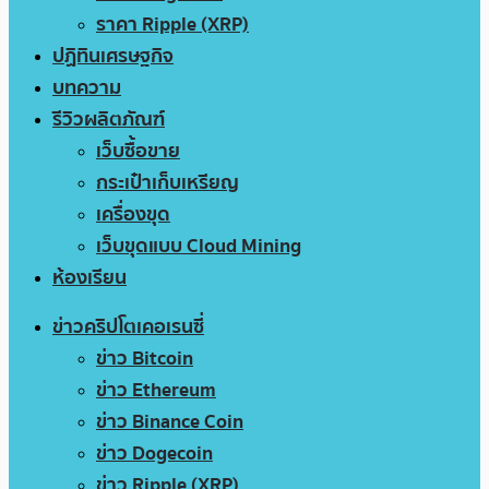
ราคา Ripple (XRP)
ปฏิทินเศรษฐกิจ
บทความ
รีวิวผลิตภัณฑ์
เว็บซื้อขาย
กระเป๋าเก็บเหรียญ
เครื่องขุด
เว็บขุดแบบ Cloud Mining
ห้องเรียน
ข่าวคริปโตเคอเรนซี่
ข่าว Bitcoin
ข่าว Ethereum
ข่าว Binance Coin
ข่าว Dogecoin
ข่าว Ripple (XRP)