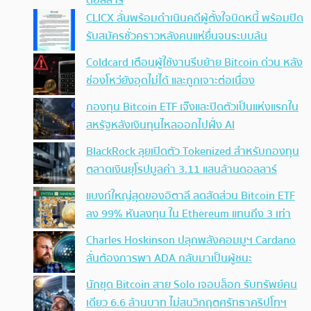
ดอลลาร์
CLICX ลั่นพร้อมดำเนินคดีผู้ตั้งใจบิดหนี้ พร้อมปิด
รับสมัครชั่วคราวหลังคนแห่ยื่นจนระบบล้น
Coldcard เตือนผู้ใช้งานรีบย้าย Bitcoin ด่วน หลัง
ช่องโหว่ยังอุดไม่ได้ และถูกเจาะต่อเนื่อง
กองทุน Bitcoin ETF เจ๊งและปิดตัวเป็นแห่งแรกใน
สหรัฐหลังเงินทุนไหลออกไปฝั่ง AI
BlackRock ลุยเปิดตัว Tokenized สำหรับกองทุน
ตลาดเงินยุโรปมูลค่า 3.11 แสนล้านดอลลาร์
แบงก์ใหญ่สุดของอิตาลี ลดสัดส่วน Bitcoin ETF
ลง 99% หันลงทุน ใน Ethereum แทนถึง 3 เท่า
Charles Hoskinson ปลุกพลังคอมมูฯ Cardano
ลั่นต้องการพา ADA กลับมาเป็นผู้ชนะ
นักขุด Bitcoin สาย Solo เจอบล็อก รับทรัพย์คน
เดียว 6.6 ล้านบาท ไม่สนวิกฤตศรัทธาคริปโทฯ