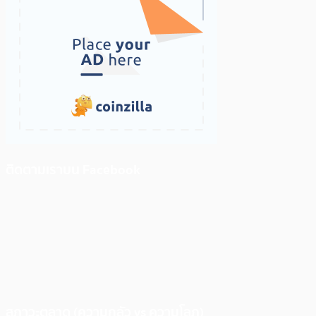
ติดตามเราบน Facebook
สภาวะตลาด (ความกลัว vs ความโลภ)