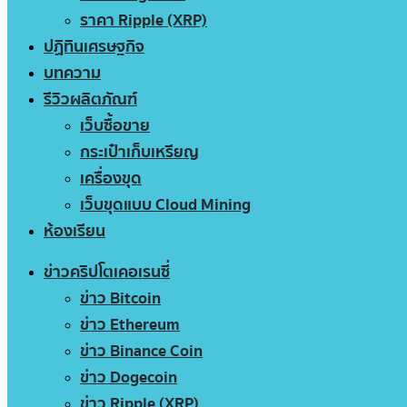
ราคา Ripple (XRP)
ปฏิทินเศรษฐกิจ
บทความ
รีวิวผลิตภัณฑ์
เว็บซื้อขาย
กระเป๋าเก็บเหรียญ
เครื่องขุด
เว็บขุดแบบ Cloud Mining
ห้องเรียน
ข่าวคริปโตเคอเรนซี่
ข่าว Bitcoin
ข่าว Ethereum
ข่าว Binance Coin
ข่าว Dogecoin
ข่าว Ripple (XRP)