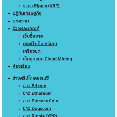
ราคา Ripple (XRP)
ปฏิทินเศรษฐกิจ
บทความ
รีวิวผลิตภัณฑ์
เว็บซื้อขาย
กระเป๋าเก็บเหรียญ
เครื่องขุด
เว็บขุดแบบ Cloud Mining
ห้องเรียน
ข่าวคริปโตเคอเรนซี่
ข่าว Bitcoin
ข่าว Ethereum
ข่าว Binance Coin
ข่าว Dogecoin
ข่าว Ripple (XRP)