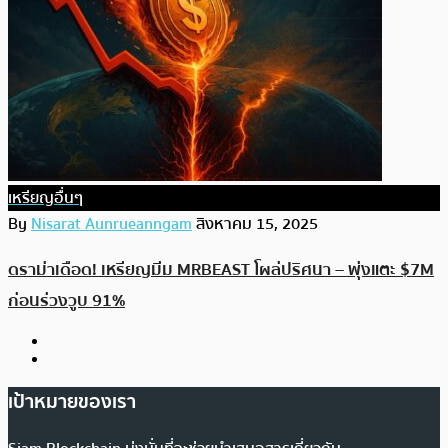
เหรียญอื่นๆ
By
Nisarat Aunrueanngam
สิงหาคม 15, 2025
ดราม่าเดือด! เหรียญมีม MRBEAST โผล่ปริศนา – พุ่งแตะ $7M
ก่อนร่วงวูบ 91%
เป้าหมายของเรา