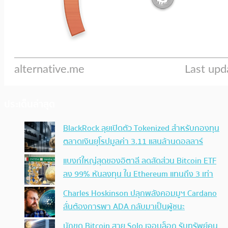
ประเด็นล่าสุด
BlackRock ลุยเปิดตัว Tokenized สำหรับกองทุน
ตลาดเงินยุโรปมูลค่า 3.11 แสนล้านดอลลาร์
แบงก์ใหญ่สุดของอิตาลี ลดสัดส่วน Bitcoin ETF
ลง 99% หันลงทุน ใน Ethereum แทนถึง 3 เท่า
Charles Hoskinson ปลุกพลังคอมมูฯ Cardano
ลั่นต้องการพา ADA กลับมาเป็นผู้ชนะ
นักขุด Bitcoin สาย Solo เจอบล็อก รับทรัพย์คน