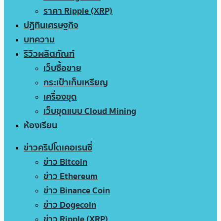
ราคา Ripple (XRP)
ปฏิทินเศรษฐกิจ
บทความ
รีวิวผลิตภัณฑ์
เว็บซื้อขาย
กระเป๋าเก็บเหรียญ
เครื่องขุด
เว็บขุดแบบ Cloud Mining
ห้องเรียน
ข่าวคริปโตเคอเรนซี่
ข่าว Bitcoin
ข่าว Ethereum
ข่าว Binance Coin
ข่าว Dogecoin
ข่าว Ripple (XRP)