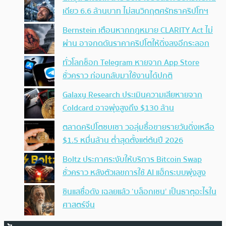
เดียว 6.6 ล้านบาท ไม่สนวิกฤตศรัทธาคริปโทฯ
Bernstein เตือนหากกฎหมาย CLARITY Act ไม่
ผ่าน อาจกดดันราคาคริปโตให้ดิ่งลงอีกระลอก
ทั่วโลกช็อก Telegram หายจาก App Store
ชั่วคราว ก่อนกลับมาใช้งานได้ปกติ
Galaxy Research ประเมินความเสียหายจาก
Coldcard อาจพุ่งสูงถึง $130 ล้าน
ตลาดคริปโตซบเซา วอลุ่มซื้อขายรายวันดิ่งเหลือ
$1.5 หมื่นล้าน ต่ำสุดตั้งแต่ต้นปี 2026
Boltz ประกาศระงับให้บริการ Bitcoin Swap
ชั่วคราว หลังตัวเลขการใช้ AI แฮ็กระบบพุ่งสูง
ซินแสชื่อดัง เฉลยแล้ว ‘บล็อกเชน’ เป็นธาตุอะไรใน
ศาสตร์จีน