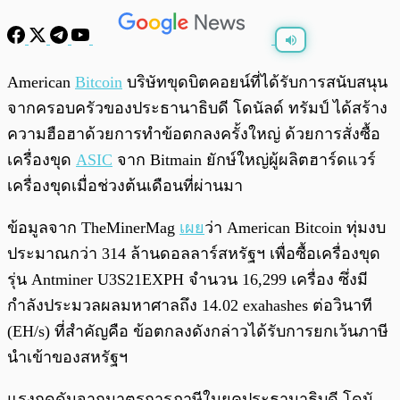
พร้อมเล่น
0:00
/
0:00
American
Bitcoin
บริษัทขุดบิตคอยน์ที่ได้รับการสนับสนุน
จากครอบครัวของประธานาธิบดี โดนัลด์ ทรัมป์ ได้สร้าง
ความฮือฮาด้วยการทำข้อตกลงครั้งใหญ่ ด้วยการสั่งซื้อ
เครื่องขุด
ASIC
จาก Bitmain ยักษ์ใหญ่ผู้ผลิตฮาร์ดแวร์
เครื่องขุดเมื่อช่วงต้นเดือนที่ผ่านมา
ข้อมูลจาก TheMinerMag
เผย
ว่า American Bitcoin ทุ่มงบ
ประมาณกว่า 314 ล้านดอลลาร์สหรัฐฯ เพื่อซื้อเครื่องขุด
รุ่น Antminer U3S21EXPH จำนวน 16,299 เครื่อง ซึ่งมี
กำลังประมวลผลมหาศาลถึง 14.02 exahashes ต่อวินาที
(EH/s) ที่สำคัญคือ ข้อตกลงดังกล่าวได้รับการยกเว้นภาษี
นำเข้าของสหรัฐฯ
แรงกดดันจากมาตรการภาษีในยุคประธานาธิบดี โดนั