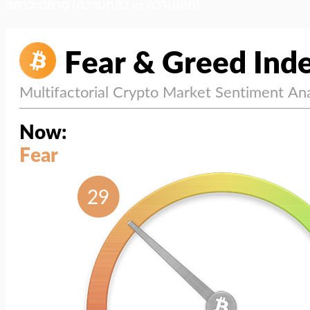
สภาวะตลาด (ความกลัว vs ความโลภ)