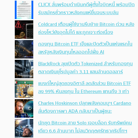
CLICX ลั่นพร้อมดำเนินคดีผู้ตั้งใจบิดหนี้ พร้อมปิด
รับสมัครชั่วคราวหลังคนแห่ยื่นจนระบบล้น
Coldcard เตือนผู้ใช้งานรีบย้าย Bitcoin ด่วน หลัง
ช่องโหว่ยังอุดไม่ได้ และถูกเจาะต่อเนื่อง
กองทุน Bitcoin ETF เจ๊งและปิดตัวเป็นแห่งแรกใน
สหรัฐหลังเงินทุนไหลออกไปฝั่ง AI
BlackRock ลุยเปิดตัว Tokenized สำหรับกองทุน
ตลาดเงินยุโรปมูลค่า 3.11 แสนล้านดอลลาร์
แบงก์ใหญ่สุดของอิตาลี ลดสัดส่วน Bitcoin ETF
ลง 99% หันลงทุน ใน Ethereum แทนถึง 3 เท่า
Charles Hoskinson ปลุกพลังคอมมูฯ Cardano
ลั่นต้องการพา ADA กลับมาเป็นผู้ชนะ
นักขุด Bitcoin สาย Solo เจอบล็อก รับทรัพย์คน
เดียว 6.6 ล้านบาท ไม่สนวิกฤตศรัทธาคริปโทฯ