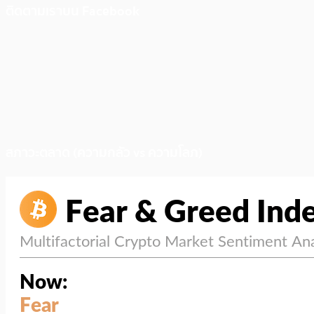
ติดตามเราบน Facebook
สภาวะตลาด (ความกลัว vs ความโลภ)