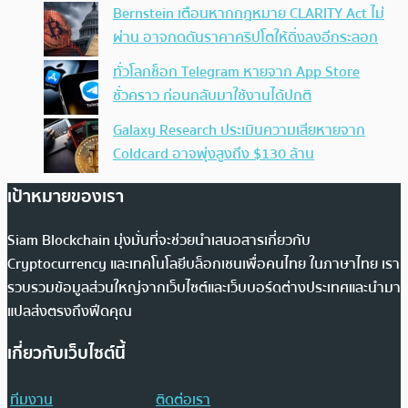
Bernstein เตือนหากกฎหมาย CLARITY Act ไม่
ผ่าน อาจกดดันราคาคริปโตให้ดิ่งลงอีกระลอก
ทั่วโลกช็อก Telegram หายจาก App Store
ชั่วคราว ก่อนกลับมาใช้งานได้ปกติ
Galaxy Research ประเมินความเสียหายจาก
Coldcard อาจพุ่งสูงถึง $130 ล้าน
เป้าหมายของเรา
Siam Blockchain มุ่งมั่นที่จะช่วยนำเสนอสารเกี่ยวกับ
Cryptocurrency และเทคโนโลยีบล็อกเชนเพื่อคนไทย ในภาษาไทย เรา
รวบรวมข้อมูลส่วนใหญ่จากเว็บไซต์และเว็บบอร์ดต่างประเทศและนำมา
แปลส่งตรงถึงฟีดคุณ
เกี่ยวกับเว็บไซต์นี้
ทีมงาน
ติดต่อเรา