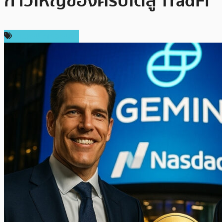
ก้าวใหญ่ของคริปโตสู่ TradFi
ข่าวคริปโตเคอเรนซี่