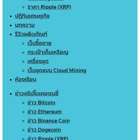
ราคา Ripple (XRP)
ปฏิทินเศรษฐกิจ
บทความ
รีวิวผลิตภัณฑ์
เว็บซื้อขาย
กระเป๋าเก็บเหรียญ
เครื่องขุด
เว็บขุดแบบ Cloud Mining
ห้องเรียน
ข่าวคริปโตเคอเรนซี่
ข่าว Bitcoin
ข่าว Ethereum
ข่าว Binance Coin
ข่าว Dogecoin
ข่าว Ripple (XRP)