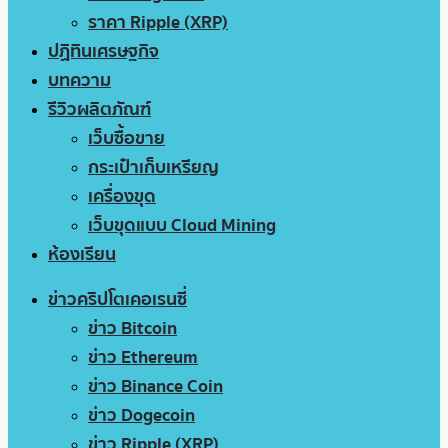
ราคา Ripple (XRP)
ปฏิทินเศรษฐกิจ
บทความ
รีวิวผลิตภัณฑ์
เว็บซื้อขาย
กระเป๋าเก็บเหรียญ
เครื่องขุด
เว็บขุดแบบ Cloud Mining
ห้องเรียน
ข่าวคริปโตเคอเรนซี่
ข่าว Bitcoin
ข่าว Ethereum
ข่าว Binance Coin
ข่าว Dogecoin
ข่าว Ripple (XRP)