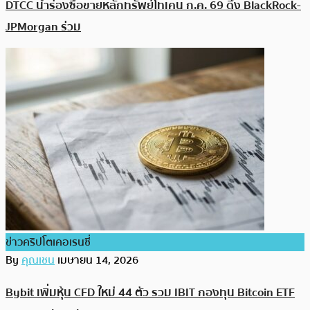
DTCC นำร่องซื้อขายหลักทรัพย์โทเคน ก.ค. 69 ดึง BlackRock-
JPMorgan ร่วม
ข่าวคริปโตเคอเรนซี่
By
คุณเชน
เมษายน 14, 2026
Bybit เพิ่มหุ้น CFD ใหม่ 44 ตัว รวม IBIT กองทุน Bitcoin ETF