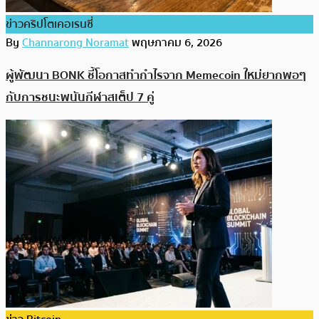
ข่าวคริปโตเคอเรนซี่
By
Channarong Noramat
พฤษภาคม 6, 2026
ผู้พัฒนา BONK ชี้โอกาสทำกำไรจาก Memecoin ใหม่ยากพอๆ
กับการชนะพนันกีฬาสเต็ป 7 คู่