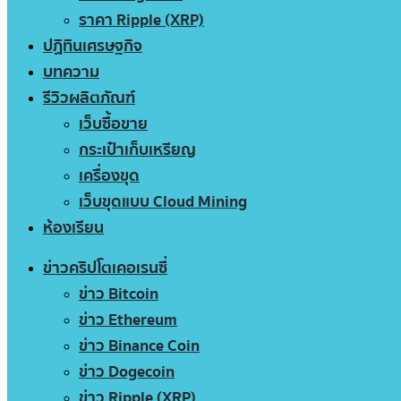
ราคา Ripple (XRP)
ปฏิทินเศรษฐกิจ
บทความ
รีวิวผลิตภัณฑ์
เว็บซื้อขาย
กระเป๋าเก็บเหรียญ
เครื่องขุด
เว็บขุดแบบ Cloud Mining
ห้องเรียน
ข่าวคริปโตเคอเรนซี่
ข่าว Bitcoin
ข่าว Ethereum
ข่าว Binance Coin
ข่าว Dogecoin
ข่าว Ripple (XRP)