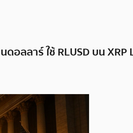
้านดอลลาร์ ใช้ RLUSD บน XRP 