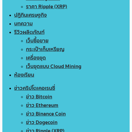
ราคา Ripple (XRP)
ปฏิทินเศรษฐกิจ
บทความ
รีวิวผลิตภัณฑ์
เว็บซื้อขาย
กระเป๋าเก็บเหรียญ
เครื่องขุด
เว็บขุดแบบ Cloud Mining
ห้องเรียน
ข่าวคริปโตเคอเรนซี่
ข่าว Bitcoin
ข่าว Ethereum
ข่าว Binance Coin
ข่าว Dogecoin
ข่าว Ripple (XRP)