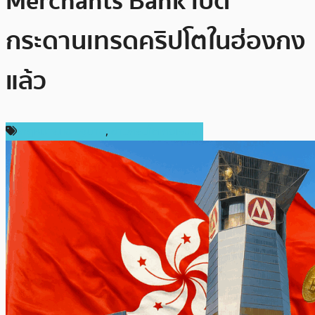
Merchants Bank เปิด
กระดานเทรดคริปโตในฮ่องกง
แล้ว
กฎหมายและรัฐบาล
,
ข่าวคริปโตเคอเรนซี่