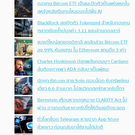
กองทุน Bitcoin ETF เจ๊งและปิดตัวเป็นแห่งแรกใน
สหรัฐหลังเงินทุนไหลออกไปฝั่ง AI
BlackRock ลุยเปิดตัว Tokenized สำหรับกองทุน
ตลาดเงินยุโรปมูลค่า 3.11 แสนล้านดอลลาร์
แบงก์ใหญ่สุดของอิตาลี ลดสัดส่วน Bitcoin ETF
ลง 99% หันลงทุน ใน Ethereum แทนถึง 3 เท่า
Charles Hoskinson ปลุกพลังคอมมูฯ Cardano
ลั่นต้องการพา ADA กลับมาเป็นผู้ชนะ
นักขุด Bitcoin สาย Solo เจอบล็อก รับทรัพย์คน
เดียว 6.6 ล้านบาท ไม่สนวิกฤตศรัทธาคริปโทฯ
Bernstein เตือนหากกฎหมาย CLARITY Act ไม่
ผ่าน อาจกดดันราคาคริปโตให้ดิ่งลงอีกระลอก
ทั่วโลกช็อก Telegram หายจาก App Store
ชั่วคราว ก่อนกลับมาใช้งานได้ปกติ