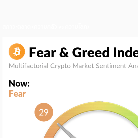
สภาวะตลาด (ความกลัว vs ความโลภ)