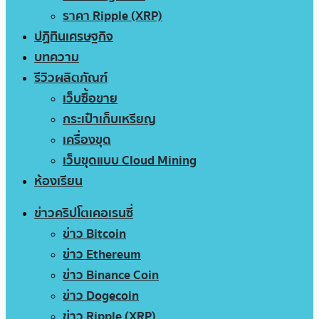
ราคา Ripple (XRP)
ปฏิทินเศรษฐกิจ
บทความ
รีวิวผลิตภัณฑ์
เว็บซื้อขาย
กระเป๋าเก็บเหรียญ
เครื่องขุด
เว็บขุดแบบ Cloud Mining
ห้องเรียน
ข่าวคริปโตเคอเรนซี่
ข่าว Bitcoin
ข่าว Ethereum
ข่าว Binance Coin
ข่าว Dogecoin
ข่าว Ripple (XRP)