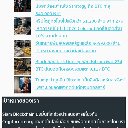
น้อยกว่าผม” หลัง Strategy ถือ BTC ทะลุ
840,000 BTC
คริปโตถูกขโมยไปแล้วกว่า $1,200 ล้าน จาก 276
เหตุการณ์ในปี ปี 2026 Coldcard คิดเป็นสัดส่วน
10% จากทั้งหมด
จีนเทขายพันธบัตรสหรัฐฯเหลือ $659,000 ล้าน
เดินหน้าสะสมทองคำต่อเนื่องแทน
Block ของ Jack Dorsey ช้อน Bitcoin เพิ่ม 234
BTC ดันยอดถือครองรวมแตะ 9,117 BTC
Trump ย้ำจุดยืน Bitcoin “เป็นสิ่งดีสำหรับสหรัฐฯ”
เพราะช่วยลดแรงกดดันต่อเงินดอลลาร์
เป้าหมายของเรา
Siam Blockchain มุ่งมั่นที่จะช่วยนำเสนอสารเกี่ยวกับ
Cryptocurrency และเทคโนโลยีบล็อกเชนเพื่อคนไทย ในภาษาไทย เรา