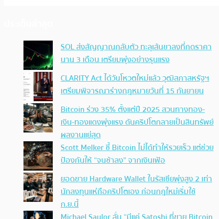
ประเด็นล่าสุด
SOL ส่งสัญญาณกลับตัว ทะลุเส้นขาลงที่กดราคา
นาน 3 เดือน เตรียมพุ่งอย่างรุนแรง
CLARITY Act ได้วันโหวตใหม่แล้ว วุฒิสภาสหรัฐฯ
เตรียมพิจารณาร่างกฎหมายวันที่ 15 กันยายน
Bitcoin ร่วง 35% ตั้งแต่ปี 2025 สวนทางทอง-
เงิน-ทองแดงพุ่งแรง ดันคริปโตกลายเป็นสินทรัพย์
ผลงานแย่สุด
Scott Melker ชี้ Bitcoin ไม่ได้ทำให้รวยเร็ว แต่ช่วย
ป้องกันให้ “จนช้าลง” จากเงินเฟ้อ
ยอดขาย Hardware Wallet ในรัสเซียพุ่งสูง 2 เท่า
นักลงทุนแห่ถือคริปโตเอง ก่อนกฎใหม่เริ่มใช้
ก.ย.นี้
Michael Saylor ลั่น “มีแค่ Satoshi ที่ขาย Bitcoin