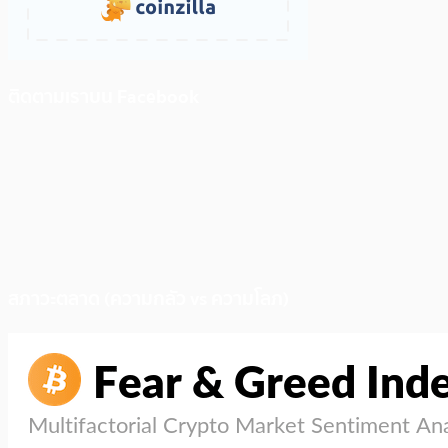
ติดตามเราบน Facebook
สภาวะตลาด (ความกลัว vs ความโลภ)