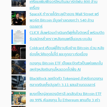
เตรียมเพิ่มฟีเจอร์ใหม่ในสมาร์ทโฟน 800 ล้าน
เครื่อง
SpaceX ทำรายได้ทะลุเป้าของ Wall Street แต่
พอร์ต Bitcoin มีมูลค่าลดลงกว่า 540 ล้าน
ดอลลาร์
CLICX ลั่นพร้อมดำเนินคดีผู้ตั้งใจบิดหนี้ พร้อมปิด
รับสมัครชั่วคราวหลังคนแห่ยื่นจนระบบล้น
Coldcard เตือนผู้ใช้งานรีบย้าย Bitcoin ด่วน หลัง
ช่องโหว่ยังอุดไม่ได้ และถูกเจาะต่อเนื่อง
กองทุน Bitcoin ETF เจ๊งและปิดตัวเป็นแห่งแรกใน
สหรัฐหลังเงินทุนไหลออกไปฝั่ง AI
BlackRock ลุยเปิดตัว Tokenized สำหรับกองทุน
ตลาดเงินยุโรปมูลค่า 3.11 แสนล้านดอลลาร์
แบงก์ใหญ่สุดของอิตาลี ลดสัดส่วน Bitcoin ETF
ลง 99% หันลงทุน ใน Ethereum แทนถึง 3 เท่า