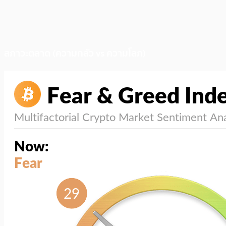
สภาวะตลาด (ความกลัว vs ความโลภ)