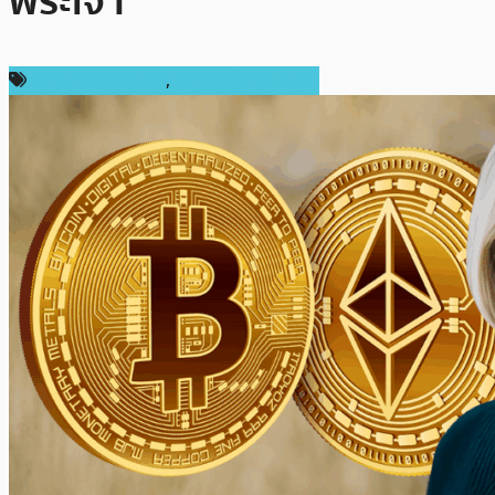
พระเจ้า
กฎหมายและรัฐบาล
,
ข่าวคริปโตเคอเรนซี่