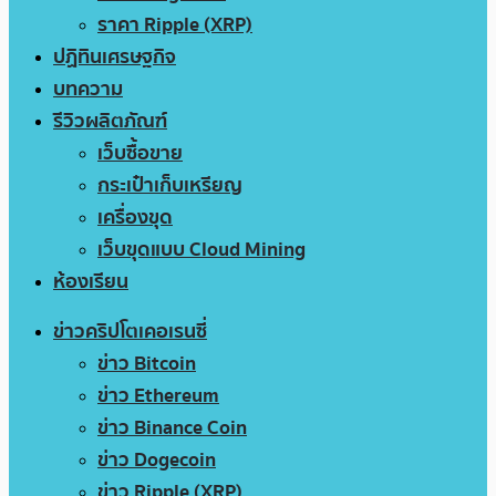
ราคา Ripple (XRP)
ปฏิทินเศรษฐกิจ
บทความ
รีวิวผลิตภัณฑ์
เว็บซื้อขาย
กระเป๋าเก็บเหรียญ
เครื่องขุด
เว็บขุดแบบ Cloud Mining
ห้องเรียน
ข่าวคริปโตเคอเรนซี่
ข่าว Bitcoin
ข่าว Ethereum
ข่าว Binance Coin
ข่าว Dogecoin
ข่าว Ripple (XRP)