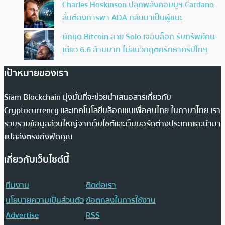
Charles Hoskinson ปลุกพลังคอมมูฯ Cardano
ลั่นต้องการพา ADA กลับมาเป็นผู้ชนะ
นักขุด Bitcoin สาย Solo เจอบล็อก รับทรัพย์คน
เดียว 6.6 ล้านบาท ไม่สนวิกฤตศรัทธาคริปโทฯ
เป้าหมายของเรา
Siam Blockchain มุ่งมั่นที่จะช่วยนำเสนอสารเกี่ยวกับ
Cryptocurrency และเทคโนโลยีบล็อกเชนเพื่อคนไทย ในภาษาไทย เรา
รวบรวมข้อมูลส่วนใหญ่จากเว็บไซต์และเว็บบอร์ดต่างประเทศและนำมา
แปลส่งตรงถึงฟีดคุณ
เกี่ยวกับเว็บไซต์นี้
ทีมงาน
ติดต่อเรา
นโยบายความเป็นส่วนตัว
ข้อตกลงในการใช้งาน
Advertise
RSS