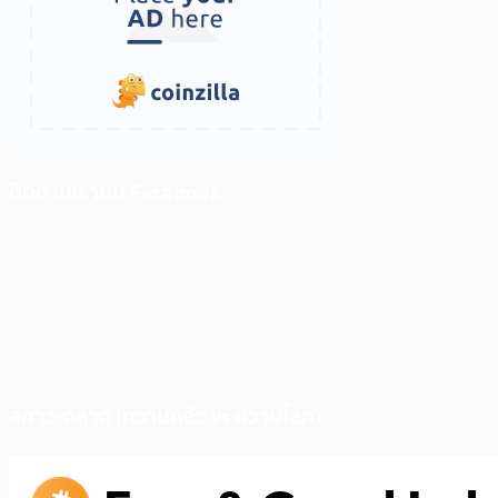
ติดตามเราบน Facebook
สภาวะตลาด (ความกลัว vs ความโลภ)