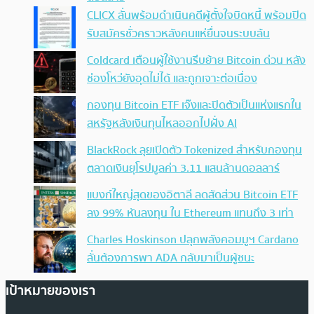
CLICX ลั่นพร้อมดำเนินคดีผู้ตั้งใจบิดหนี้ พร้อมปิด
รับสมัครชั่วคราวหลังคนแห่ยื่นจนระบบล้น
Coldcard เตือนผู้ใช้งานรีบย้าย Bitcoin ด่วน หลัง
ช่องโหว่ยังอุดไม่ได้ และถูกเจาะต่อเนื่อง
กองทุน Bitcoin ETF เจ๊งและปิดตัวเป็นแห่งแรกใน
สหรัฐหลังเงินทุนไหลออกไปฝั่ง AI
BlackRock ลุยเปิดตัว Tokenized สำหรับกองทุน
ตลาดเงินยุโรปมูลค่า 3.11 แสนล้านดอลลาร์
แบงก์ใหญ่สุดของอิตาลี ลดสัดส่วน Bitcoin ETF
ลง 99% หันลงทุน ใน Ethereum แทนถึง 3 เท่า
Charles Hoskinson ปลุกพลังคอมมูฯ Cardano
ลั่นต้องการพา ADA กลับมาเป็นผู้ชนะ
เป้าหมายของเรา