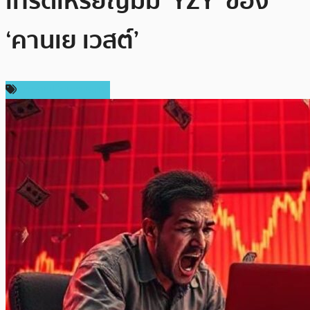
เทรดเหรียญมีม ‘YZY’ ของ
‘คานเย เวสต์’
ข่าวคริปโตเคอเรนซี่