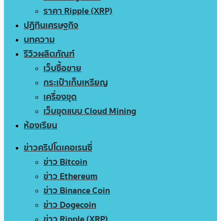
ราคา Ripple (XRP)
ปฏิทินเศรษฐกิจ
บทความ
รีวิวผลิตภัณฑ์
เว็บซื้อขาย
กระเป๋าเก็บเหรียญ
เครื่องขุด
เว็บขุดแบบ Cloud Mining
ห้องเรียน
ข่าวคริปโตเคอเรนซี่
ข่าว Bitcoin
ข่าว Ethereum
ข่าว Binance Coin
ข่าว Dogecoin
ข่าว Ripple (XRP)