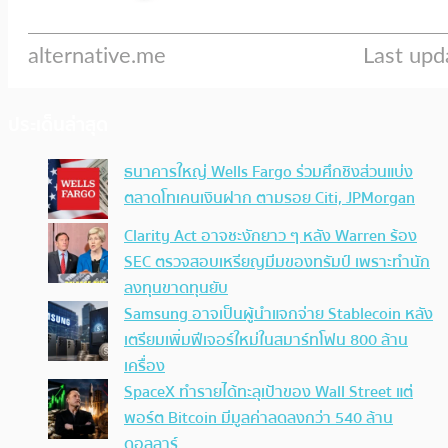
ประเด็นล่าสุด
ธนาคารใหญ่ Wells Fargo ร่วมศึกชิงส่วนแบ่ง
ตลาดโทเคนเงินฝาก ตามรอย Citi, JPMorgan
Clarity Act อาจชะงักยาว ๆ หลัง Warren ร้อง
SEC ตรวจสอบเหรียญมีมของทรัมป์ เพราะทำนัก
ลงทุนขาดทุนยับ
Samsung อาจเป็นผู้นำแจกจ่าย Stablecoin หลัง
เตรียมเพิ่มฟีเจอร์ใหม่ในสมาร์ทโฟน 800 ล้าน
เครื่อง
SpaceX ทำรายได้ทะลุเป้าของ Wall Street แต่
พอร์ต Bitcoin มีมูลค่าลดลงกว่า 540 ล้าน
ดอลลาร์