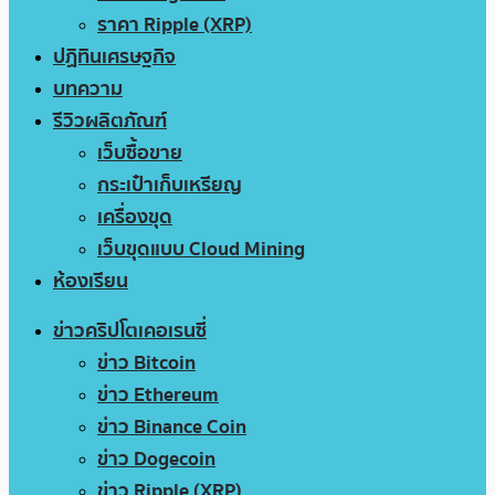
ราคา Ripple (XRP)
ปฏิทินเศรษฐกิจ
บทความ
รีวิวผลิตภัณฑ์
เว็บซื้อขาย
กระเป๋าเก็บเหรียญ
เครื่องขุด
เว็บขุดแบบ Cloud Mining
ห้องเรียน
ข่าวคริปโตเคอเรนซี่
ข่าว Bitcoin
ข่าว Ethereum
ข่าว Binance Coin
ข่าว Dogecoin
ข่าว Ripple (XRP)