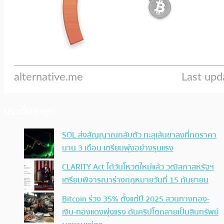
ประเด็นล่าสุด
SOL ส่งสัญญาณกลับตัว ทะลุเส้นขาลงที่กดราคา
นาน 3 เดือน เตรียมพุ่งอย่างรุนแรง
CLARITY Act ได้วันโหวตใหม่แล้ว วุฒิสภาสหรัฐฯ
เตรียมพิจารณาร่างกฎหมายวันที่ 15 กันยายน
Bitcoin ร่วง 35% ตั้งแต่ปี 2025 สวนทางทอง-
เงิน-ทองแดงพุ่งแรง ดันคริปโตกลายเป็นสินทรัพย์