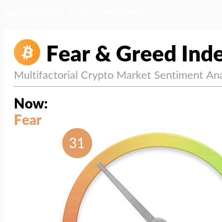
สภาวะตลาด (ความกลัว vs ความโลภ)