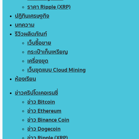
ราคา Ripple (XRP)
ปฏิทินเศรษฐกิจ
บทความ
รีวิวผลิตภัณฑ์
เว็บซื้อขาย
กระเป๋าเก็บเหรียญ
เครื่องขุด
เว็บขุดแบบ Cloud Mining
ห้องเรียน
ข่าวคริปโตเคอเรนซี่
ข่าว Bitcoin
ข่าว Ethereum
ข่าว Binance Coin
ข่าว Dogecoin
ข่าว Ripple (XRP)