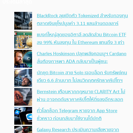
ประเด็นล่าสุด
BlackRock ลุยเปิดตัว Tokenized สำหรับกองทุน
ตลาดเงินยุโรปมูลค่า 3.11 แสนล้านดอลลาร์
แบงก์ใหญ่สุดของอิตาลี ลดสัดส่วน Bitcoin ETF
ลง 99% หันลงทุน ใน Ethereum แทนถึง 3 เท่า
Charles Hoskinson ปลุกพลังคอมมูฯ Cardano
ลั่นต้องการพา ADA กลับมาเป็นผู้ชนะ
นักขุด Bitcoin สาย Solo เจอบล็อก รับทรัพย์คน
เดียว 6.6 ล้านบาท ไม่สนวิกฤตศรัทธาคริปโทฯ
Bernstein เตือนหากกฎหมาย CLARITY Act ไม่
ผ่าน อาจกดดันราคาคริปโตให้ดิ่งลงอีกระลอก
ทั่วโลกช็อก Telegram หายจาก App Store
ชั่วคราว ก่อนกลับมาใช้งานได้ปกติ
Galaxy Research ประเมินความเสียหายจาก