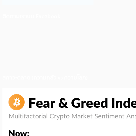
ติดตามเราบน Facebook
สภาวะตลาด (ความกลัว vs ความโลภ)