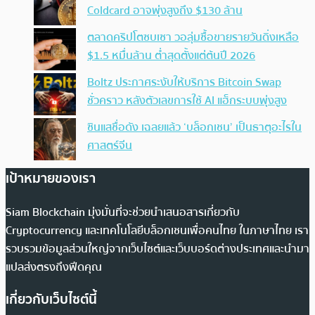
Coldcard อาจพุ่งสูงถึง $130 ล้าน
ตลาดคริปโตซบเซา วอลุ่มซื้อขายรายวันดิ่งเหลือ
$1.5 หมื่นล้าน ต่ำสุดตั้งแต่ต้นปี 2026
Boltz ประกาศระงับให้บริการ Bitcoin Swap
ชั่วคราว หลังตัวเลขการใช้ AI แฮ็กระบบพุ่งสูง
ซินแสชื่อดัง เฉลยแล้ว ‘บล็อกเชน’ เป็นธาตุอะไรใน
ศาสตร์จีน
เป้าหมายของเรา
Siam Blockchain มุ่งมั่นที่จะช่วยนำเสนอสารเกี่ยวกับ
Cryptocurrency และเทคโนโลยีบล็อกเชนเพื่อคนไทย ในภาษาไทย เรา
รวบรวมข้อมูลส่วนใหญ่จากเว็บไซต์และเว็บบอร์ดต่างประเทศและนำมา
แปลส่งตรงถึงฟีดคุณ
เกี่ยวกับเว็บไซต์นี้