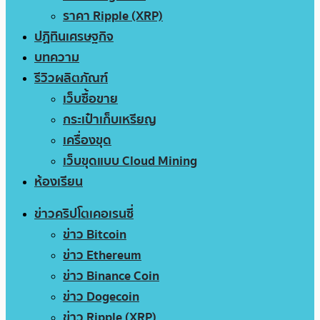
ราคา Ripple (XRP)
ปฏิทินเศรษฐกิจ
บทความ
รีวิวผลิตภัณฑ์
เว็บซื้อขาย
กระเป๋าเก็บเหรียญ
เครื่องขุด
เว็บขุดแบบ Cloud Mining
ห้องเรียน
ข่าวคริปโตเคอเรนซี่
ข่าว Bitcoin
ข่าว Ethereum
ข่าว Binance Coin
ข่าว Dogecoin
ข่าว Ripple (XRP)