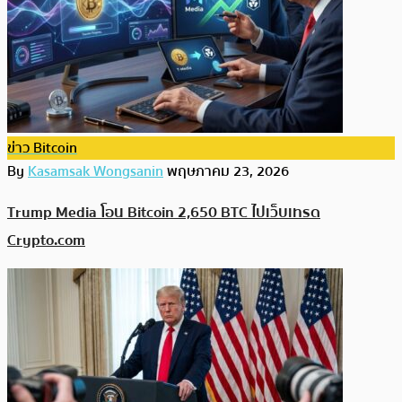
ข่าว Bitcoin
By
Kasamsak Wongsanin
พฤษภาคม 23, 2026
Trump Media โอน Bitcoin 2,650 BTC ไปเว็บเทรด
Crypto.com