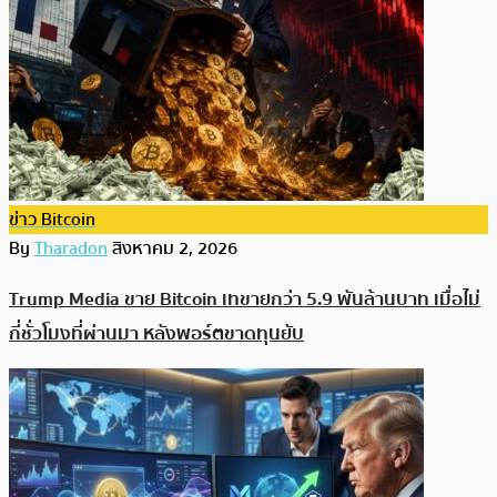
ข่าว Bitcoin
By
Tharadon
สิงหาคม 2, 2026
Trump Media ขาย Bitcoin เทขายกว่า 5.9 พันล้านบาท เมื่อไม่
กี่ชั่วโมงที่ผ่านมา หลังพอร์ตขาดทุนยับ