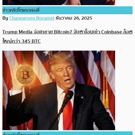
ข่าวคริปโตเคอเรนซี่
By
Channarong Noramat
ธันวาคม 26, 2025
Trump Media จ่อเทขาย Bitcoin? จับตาโอนเข้า Coinbase ล็อต
ใหญ่กว่า 345 BTC