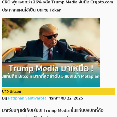
CRO พุ่งแรงกว่า 26% หลัง Trump Media จับมือ Crypto.com
ประกาศแผนใช้เป็น Utility Token
ข่าว Bitcoin
By
Patiphan Santivarotai
กรกฎาคม 22, 2025
มาเงียบๆ แต่เก็บเรียบ! Trump Media ขึ้นแท่นบริษัทที่ถือ