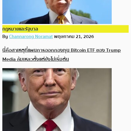
กฎหมายและรัฐบาล
By
Channarong Noramat
พฤษภาคม 21, 2026
นี่คือสาเหตุที่แผนการออกกองทุน Bitcoin ETF ของ Trump
Media ล้มเหลวตั้งแต่ยังไม่เริ่มต้น