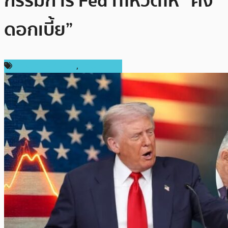
กรรมการ Fed ที่โหวตให้ “คง
ดอกเบี้ย”
กฎหมายและรัฐบาล
,
ต่างประเทศ