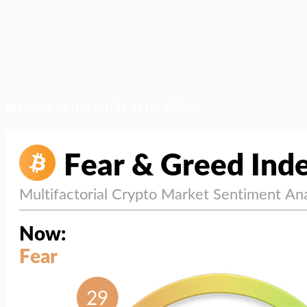
สภาวะตลาด (ความกลัว vs ความโลภ)