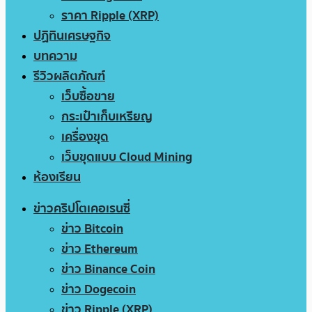
ราคา Ripple (XRP)
ปฏิทินเศรษฐกิจ
บทความ
รีวิวผลิตภัณฑ์
เว็บซื้อขาย
กระเป๋าเก็บเหรียญ
เครื่องขุด
เว็บขุดแบบ Cloud Mining
ห้องเรียน
ข่าวคริปโตเคอเรนซี่
ข่าว Bitcoin
ข่าว Ethereum
ข่าว Binance Coin
ข่าว Dogecoin
ข่าว Ripple (XRP)