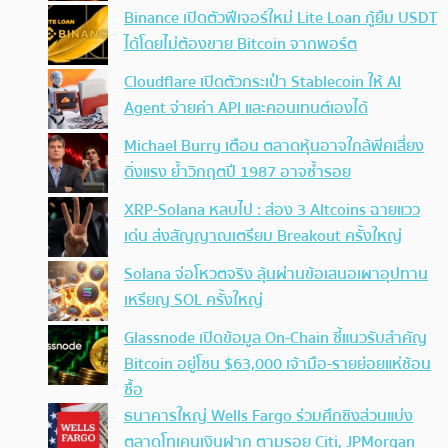
Binance เปิดตัวฟีเจอร์ใหม่ Lite Loan กู้ยืม USDT
ได้โดยไม่ต้องขาย Bitcoin จากพอร์ต
Cloudflare เปิดตัวกระเป๋า Stablecoin ให้ AI
Agent จ่ายค่า API และคอนเทนต์เองได้
Michael Burry เตือน ตลาดหุ้นอาจใกล้พีคเสี่ยง
ดิ่งแรง ย้ำวิกฤตปี 1987 อาจซ้ำรอย
XRP-Solana หลบไป : ส่อง 3 Altcoins ฉายแวว
เด่น ส่งสัญญาณเตรียม Breakout ครั้งใหญ่
Solana จ่อโหวตจริง ลุ้นผ่านข้อเสนอเผาอุปทาน
เหรียญ SOL ครั้งใหญ่
Glassnode เปิดข้อมูล On-Chain ชี้แนวรับสำคัญ
Bitcoin อยู่โซน $63,000 เจ้ามือ-รายย่อยแห่ช้อน
ซื้อ
ธนาคารใหญ่ Wells Fargo ร่วมศึกชิงส่วนแบ่ง
ตลาดโทเคนเงินฝาก ตามรอย Citi, JPMorgan