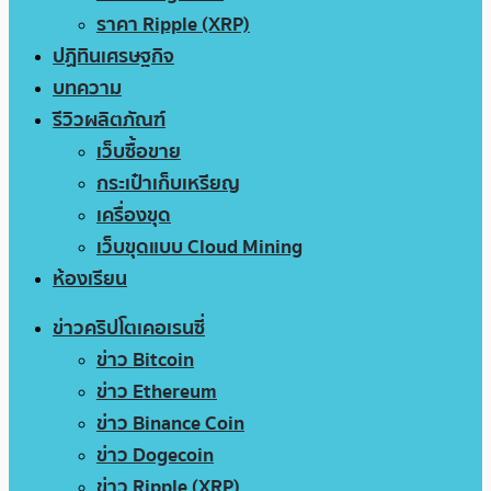
ราคา Ripple (XRP)
ปฏิทินเศรษฐกิจ
บทความ
รีวิวผลิตภัณฑ์
เว็บซื้อขาย
กระเป๋าเก็บเหรียญ
เครื่องขุด
เว็บขุดแบบ Cloud Mining
ห้องเรียน
ข่าวคริปโตเคอเรนซี่
ข่าว Bitcoin
ข่าว Ethereum
ข่าว Binance Coin
ข่าว Dogecoin
ข่าว Ripple (XRP)