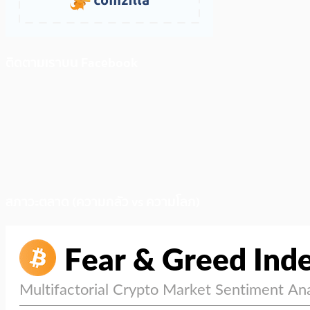
ติดตามเราบน Facebook
สภาวะตลาด (ความกลัว vs ความโลภ)