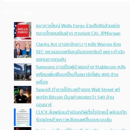
ประเด็นล่าสุด
ธนาคารใหญ่ Wells Fargo ร่วมศึกชิงส่วนแบ่ง
ตลาดโทเคนเงินฝาก ตามรอย Citi, JPMorgan
Clarity Act อาจชะงักยาว ๆ หลัง Warren ร้อง
SEC ตรวจสอบเหรียญมีมของทรัมป์ เพราะทำนัก
ลงทุนขาดทุนยับ
Samsung อาจเป็นผู้นำแจกจ่าย Stablecoin หลัง
เตรียมเพิ่มฟีเจอร์ใหม่ในสมาร์ทโฟน 800 ล้าน
เครื่อง
SpaceX ทำรายได้ทะลุเป้าของ Wall Street แต่
พอร์ต Bitcoin มีมูลค่าลดลงกว่า 540 ล้าน
ดอลลาร์
CLICX ลั่นพร้อมดำเนินคดีผู้ตั้งใจบิดหนี้ พร้อมปิด
รับสมัครชั่วคราวหลังคนแห่ยื่นจนระบบล้น