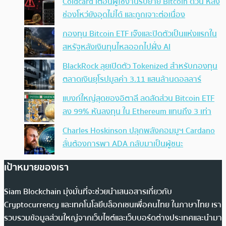
Coldcard เตือนผู้ใช้งานรีบย้าย Bitcoin ด่วน หลัง
ช่องโหว่ยังอุดไม่ได้ และถูกเจาะต่อเนื่อง
กองทุน Bitcoin ETF เจ๊งและปิดตัวเป็นแห่งแรกใน
สหรัฐหลังเงินทุนไหลออกไปฝั่ง AI
BlackRock ลุยเปิดตัว Tokenized สำหรับกองทุน
ตลาดเงินยุโรปมูลค่า 3.11 แสนล้านดอลลาร์
แบงก์ใหญ่สุดของอิตาลี ลดสัดส่วน Bitcoin ETF
ลง 99% หันลงทุน ใน Ethereum แทนถึง 3 เท่า
Charles Hoskinson ปลุกพลังคอมมูฯ Cardano
ลั่นต้องการพา ADA กลับมาเป็นผู้ชนะ
เป้าหมายของเรา
Siam Blockchain มุ่งมั่นที่จะช่วยนำเสนอสารเกี่ยวกับ
Cryptocurrency และเทคโนโลยีบล็อกเชนเพื่อคนไทย ในภาษาไทย เรา
รวบรวมข้อมูลส่วนใหญ่จากเว็บไซต์และเว็บบอร์ดต่างประเทศและนำมา