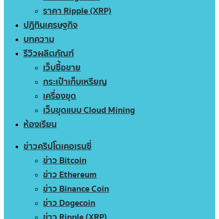
ราคา Ripple (XRP)
ปฏิทินเศรษฐกิจ
บทความ
รีวิวผลิตภัณฑ์
เว็บซื้อขาย
กระเป๋าเก็บเหรียญ
เครื่องขุด
เว็บขุดแบบ Cloud Mining
ห้องเรียน
ข่าวคริปโตเคอเรนซี่
ข่าว Bitcoin
ข่าว Ethereum
ข่าว Binance Coin
ข่าว Dogecoin
ข่าว Ripple (XRP)