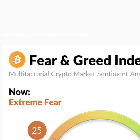
สภาวะตลาด (ความกลัว vs ความโลภ)