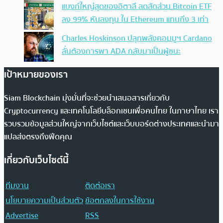
แบงก์ใหญ่สุดของอิตาลี ลดสัดส่วน Bitcoin ETF
ลง 99% หันลงทุน ใน Ethereum แทนถึง 3 เท่า
Charles Hoskinson ปลุกพลังคอมมูฯ Cardano
ลั่นต้องการพา ADA กลับมาเป็นผู้ชนะ
เป้าหมายของเรา
Siam Blockchain มุ่งมั่นที่จะช่วยนำเสนอสารเกี่ยวกับ
Cryptocurrency และเทคโนโลยีบล็อกเชนเพื่อคนไทย ในภาษาไทย เรา
รวบรวมข้อมูลส่วนใหญ่จากเว็บไซต์และเว็บบอร์ดต่างประเทศและนำมา
แปลส่งตรงถึงฟีดคุณ
เกี่ยวกับเว็บไซต์นี้
ทีมงาน
ติดต่อเรา
นโยบายความเป็นส่วนตัว
ข้อตกลงในการใช้งาน
Advertise
RSS