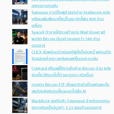
ลงทุนขาดทุนยับ
Samsung อาจเป็นผู้นำแจกจ่าย Stablecoin หลัง
เตรียมเพิ่มฟีเจอร์ใหม่ในสมาร์ทโฟน 800 ล้าน
เครื่อง
SpaceX ทำรายได้ทะลุเป้าของ Wall Street แต่
พอร์ต Bitcoin มีมูลค่าลดลงกว่า 540 ล้าน
ดอลลาร์
CLICX ลั่นพร้อมดำเนินคดีผู้ตั้งใจบิดหนี้ พร้อมปิด
รับสมัครชั่วคราวหลังคนแห่ยื่นจนระบบล้น
Coldcard เตือนผู้ใช้งานรีบย้าย Bitcoin ด่วน หลัง
ช่องโหว่ยังอุดไม่ได้ และถูกเจาะต่อเนื่อง
กองทุน Bitcoin ETF เจ๊งและปิดตัวเป็นแห่งแรกใน
สหรัฐหลังเงินทุนไหลออกไปฝั่ง AI
BlackRock ลุยเปิดตัว Tokenized สำหรับกองทุน
ตลาดเงินยุโรปมูลค่า 3.11 แสนล้านดอลลาร์