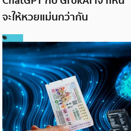
ChatGPT กับ GrokAI เจ้าไหน
จะให้หวยแม่นกว่ากัน
ข่าว AI