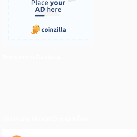
ติดตามเราบน Facebook
สภาวะตลาด (ความกลัว vs ความโลภ)