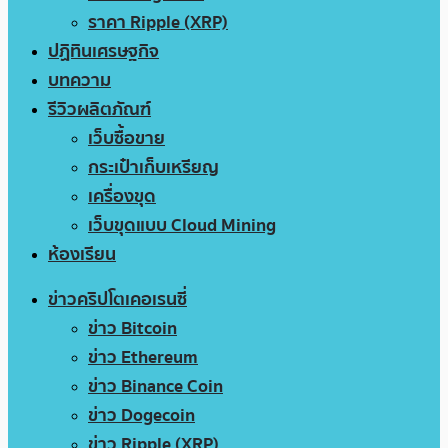
ราคา Ripple (XRP)
ปฏิทินเศรษฐกิจ
บทความ
รีวิวผลิตภัณฑ์
เว็บซื้อขาย
กระเป๋าเก็บเหรียญ
เครื่องขุด
เว็บขุดแบบ Cloud Mining
ห้องเรียน
ข่าวคริปโตเคอเรนซี่
ข่าว Bitcoin
ข่าว Ethereum
ข่าว Binance Coin
ข่าว Dogecoin
ข่าว Ripple (XRP)