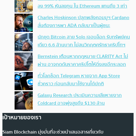
ลง 99% หันลงทุน ใน Ethereum แทนถึง 3 เท่า
Charles Hoskinson ปลุกพลังคอมมูฯ Cardano
ลั่นต้องการพา ADA กลับมาเป็นผู้ชนะ
นักขุด Bitcoin สาย Solo เจอบล็อก รับทรัพย์คน
เดียว 6.6 ล้านบาท ไม่สนวิกฤตศรัทธาคริปโทฯ
Bernstein เตือนหากกฎหมาย CLARITY Act ไม่
ผ่าน อาจกดดันราคาคริปโตให้ดิ่งลงอีกระลอก
ทั่วโลกช็อก Telegram หายจาก App Store
ชั่วคราว ก่อนกลับมาใช้งานได้ปกติ
Galaxy Research ประเมินความเสียหายจาก
Coldcard อาจพุ่งสูงถึง $130 ล้าน
เป้าหมายของเรา
Siam Blockchain มุ่งมั่นที่จะช่วยนำเสนอสารเกี่ยวกับ