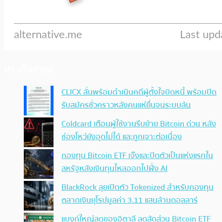
ประเด็นล่าสุด
CLICX ลั่นพร้อมดำเนินคดีผู้ตั้งใจบิดหนี้ พร้อมปิด
รับสมัครชั่วคราวหลังคนแห่ยื่นจนระบบล้น
Coldcard เตือนผู้ใช้งานรีบย้าย Bitcoin ด่วน หลัง
ช่องโหว่ยังอุดไม่ได้ และถูกเจาะต่อเนื่อง
กองทุน Bitcoin ETF เจ๊งและปิดตัวเป็นแห่งแรกใน
สหรัฐหลังเงินทุนไหลออกไปฝั่ง AI
BlackRock ลุยเปิดตัว Tokenized สำหรับกองทุน
ตลาดเงินยุโรปมูลค่า 3.11 แสนล้านดอลลาร์
แบงก์ใหญ่สุดของอิตาลี ลดสัดส่วน Bitcoin ETF