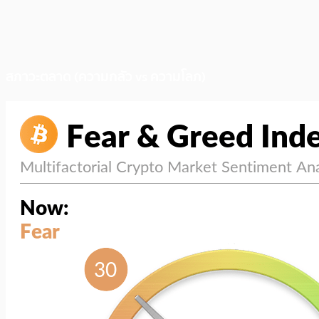
สภาวะตลาด (ความกลัว vs ความโลภ)