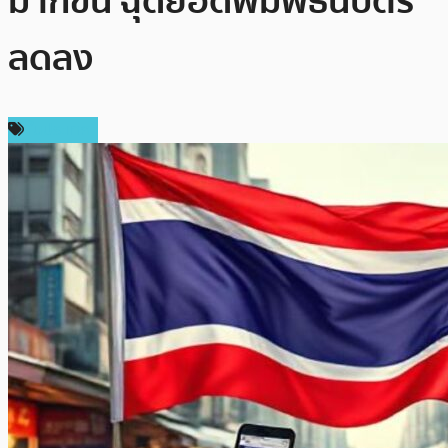
มากขึ้น ฉุดยอดพิมพ์ธนบัตร
ลดลง
ในประเทศ