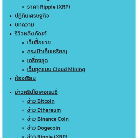
ราคา Ripple (XRP)
ปฏิทินเศรษฐกิจ
บทความ
รีวิวผลิตภัณฑ์
เว็บซื้อขาย
กระเป๋าเก็บเหรียญ
เครื่องขุด
เว็บขุดแบบ Cloud Mining
ห้องเรียน
ข่าวคริปโตเคอเรนซี่
ข่าว Bitcoin
ข่าว Ethereum
ข่าว Binance Coin
ข่าว Dogecoin
ข่าว Ripple (XRP)