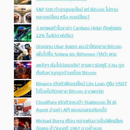
S&P 500 ทำจุดสูงสุดใหม่ แต่ Bitcoin ไม่ตาม
ตลาดเปลี่ยน หรือ คนเปลี่ยน?
3 เหตุผลทำไมราคา Cardano (Ada) ถึงพุ่งแรง
22% ในสัปดาห์เดียว
นักลงทุน Uber รุ่นแรก แนะนำให้เทขาย Bitcoin
เพื่อไปซื้อ Solana และ Bittensor (TAO) แทน
สหรัฐฯ เริ่มไม่ปลอดภัย? ชายชาวมิสซูรี 3 คน ถูก
ตั้งข้อหาบุกรุกบ้านขโมย Bitcoin
Binance เปิดตัวฟีเจอร์ใหม่ Lite Loan กู้ยืม USDT
ได้โดยไม่ต้องขาย Bitcoin จากพอร์ต
Cloudflare เปิดตัวกระเป๋า Stablecoin ให้ AI
Agent จ่ายค่า API และคอนเทนต์เองได้
Michael Burry เตือน ตลาดหุ้นอาจใกล้พีคเสี่ยง
ดิ่งแรง ย้ำวิกฤตปี 1987 อาจซ้ำรอย