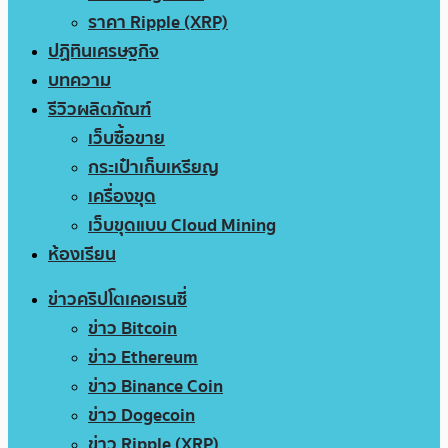
ราคา Ripple (XRP)
ปฏิทินเศรษฐกิจ
บทความ
รีวิวผลิตภัณฑ์
เว็บซื้อขาย
กระเป๋าเก็บเหรียญ
เครื่องขุด
เว็บขุดแบบ Cloud Mining
ห้องเรียน
ข่าวคริปโตเคอเรนซี่
ข่าว Bitcoin
ข่าว Ethereum
ข่าว Binance Coin
ข่าว Dogecoin
ข่าว Ripple (XRP)