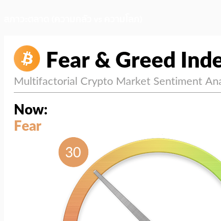
สภาวะตลาด (ความกลัว vs ความโลภ)