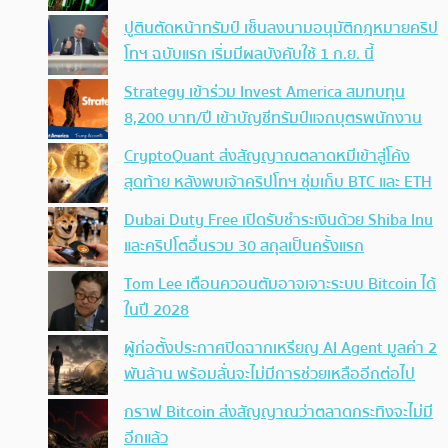
ปูตินตัดหน้าทรัมป์ เซ็นลงนามอนุมัติกฎหมายคริป
โทฯ ฉบับแรก เริ่มมีผลบังคับใช้ 1 ก.ย. นี้
Strategy เข้าร่วม Invest America สมทบทุน
8,200 บาท/ปี เข้าบัญชีทรัมป์แจกบุตรพนักงาน
CryptoQuant ส่งสัญญาณตลาดหมีเข้าสู่โค้ง
สุดท้าย หลังพบเจ้าคริปโทฯ ซุ่มเก็บ BTC และ ETH
Dubai Duty Free เปิดรับชำระเงินด้วย Shiba Inu
และคริปโตอื่นรวม 30 สกุลเป็นครั้งแรก
Tom Lee เตือนควอนตัมอาจเจาะระบบ Bitcoin ได้
ในปี 2028
ผู้ก่อตั้งประกาศปิดฉากเหรียญ AI Agent มูลค่า 2
พันล้าน พร้อมลั่นจะไม่มีการช่วยเหลืออีกต่อไป
กราฟ Bitcoin ส่งสัญญาณว่าตลาดกระทิงจะไม่มี
อีกแล้ว