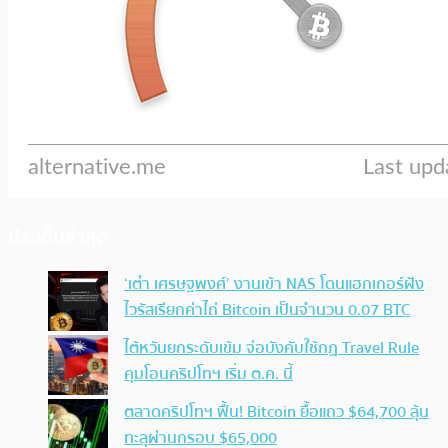
ประเด็นล่าสุด
‘เต๋า เศรษฐพงศ์’ งานเข้า NAS โดนแฮกเกอร์ฝัง
ไวรัสเรียกค่าไถ่ Bitcoin เป็นจำนวน 0.07 BTC
ไต้หวันยกระดับเข้ม จ่อบังคับใช้กฏ Travel Rule
คุมโอนคริปโทฯ เริ่ม ต.ค. นี้
ตลาดคริปโทฯ ฟื้น! Bitcoin ยื้อแถว $64,700 ลุ้น
ทะลุผ่านกรอบ $65,000