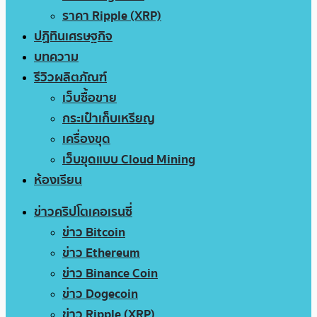
ราคา Ripple (XRP)
ปฏิทินเศรษฐกิจ
บทความ
รีวิวผลิตภัณฑ์
เว็บซื้อขาย
กระเป๋าเก็บเหรียญ
เครื่องขุด
เว็บขุดแบบ Cloud Mining
ห้องเรียน
ข่าวคริปโตเคอเรนซี่
ข่าว Bitcoin
ข่าว Ethereum
ข่าว Binance Coin
ข่าว Dogecoin
ข่าว Ripple (XRP)