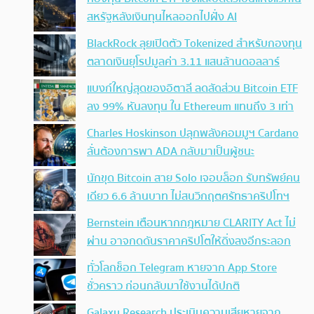
สหรัฐหลังเงินทุนไหลออกไปฝั่ง AI
BlackRock ลุยเปิดตัว Tokenized สำหรับกองทุน
ตลาดเงินยุโรปมูลค่า 3.11 แสนล้านดอลลาร์
แบงก์ใหญ่สุดของอิตาลี ลดสัดส่วน Bitcoin ETF
ลง 99% หันลงทุน ใน Ethereum แทนถึง 3 เท่า
Charles Hoskinson ปลุกพลังคอมมูฯ Cardano
ลั่นต้องการพา ADA กลับมาเป็นผู้ชนะ
นักขุด Bitcoin สาย Solo เจอบล็อก รับทรัพย์คน
เดียว 6.6 ล้านบาท ไม่สนวิกฤตศรัทธาคริปโทฯ
Bernstein เตือนหากกฎหมาย CLARITY Act ไม่
ผ่าน อาจกดดันราคาคริปโตให้ดิ่งลงอีกระลอก
ทั่วโลกช็อก Telegram หายจาก App Store
ชั่วคราว ก่อนกลับมาใช้งานได้ปกติ
Galaxy Research ประเมินความเสียหายจาก