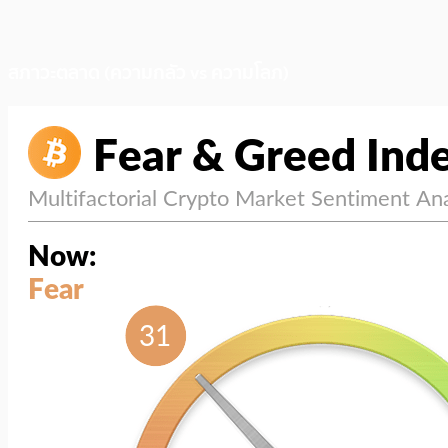
สภาวะตลาด (ความกลัว vs ความโลภ)