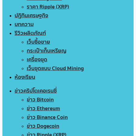
ราคา Ripple (XRP)
ปฏิทินเศรษฐกิจ
บทความ
รีวิวผลิตภัณฑ์
เว็บซื้อขาย
กระเป๋าเก็บเหรียญ
เครื่องขุด
เว็บขุดแบบ Cloud Mining
ห้องเรียน
ข่าวคริปโตเคอเรนซี่
ข่าว Bitcoin
ข่าว Ethereum
ข่าว Binance Coin
ข่าว Dogecoin
ข่าว Ripple (XRP)