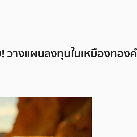
! วางแผนลงทุนในเหมืองทองคำ 