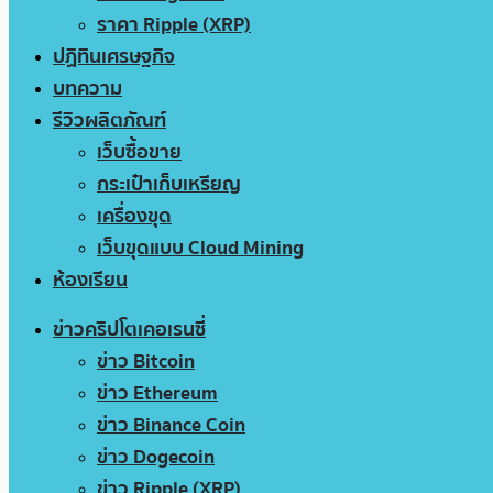
ราคา Ripple (XRP)
ปฏิทินเศรษฐกิจ
บทความ
รีวิวผลิตภัณฑ์
เว็บซื้อขาย
กระเป๋าเก็บเหรียญ
เครื่องขุด
เว็บขุดแบบ Cloud Mining
ห้องเรียน
ข่าวคริปโตเคอเรนซี่
ข่าว Bitcoin
ข่าว Ethereum
ข่าว Binance Coin
ข่าว Dogecoin
ข่าว Ripple (XRP)