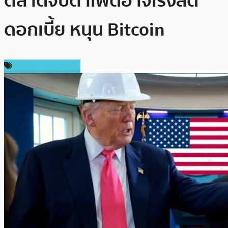
ตลาดจับตาเฟดอาจเร่งลด
ดอกเบี้ย หนุน Bitcoin
กฎหมายและรัฐบาล