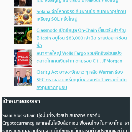
เด่น ส่งสัญญาณเตรียม Breakout ครั้งใหญ่
Solana จ่อโหวตจริง ลุ้นผ่านข้อเสนอเผาอุปทาน
เหรียญ SOL ครั้งใหญ่
Glassnode เปิดข้อมูล On-Chain ชี้แนวรับสำคัญ
Bitcoin อยู่โซน $63,000 เจ้ามือ-รายย่อยแห่ช้อน
ซื้อ
ธนาคารใหญ่ Wells Fargo ร่วมศึกชิงส่วนแบ่ง
ตลาดโทเคนเงินฝาก ตามรอย Citi, JPMorgan
Clarity Act อาจชะงักยาว ๆ หลัง Warren ร้อง
SEC ตรวจสอบเหรียญมีมของทรัมป์ เพราะทำนัก
ลงทุนขาดทุนยับ
เป้าหมายของเรา
Siam Blockchain มุ่งมั่นที่จะช่วยนำเสนอสารเกี่ยวกับ
Cryptocurrency และเทคโนโลยีบล็อกเชนเพื่อคนไทย ในภาษาไทย เรา
รวบรวมข้อมูลส่วนใหญ่จากเว็บไซต์และเว็บบอร์ดต่างประเทศและนำมา