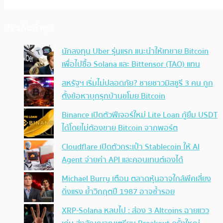
ประเด็นล่าสุด
นักลงทุน Uber รุ่นแรก แนะนำให้เทขาย Bitcoin
เพื่อไปซื้อ Solana และ Bittensor (TAO) แทน
สหรัฐฯ เริ่มไม่ปลอดภัย? ชายชาวมิสซูรี 3 คน ถูก
ตั้งข้อหาบุกรุกบ้านขโมย Bitcoin
Binance เปิดตัวฟีเจอร์ใหม่ Lite Loan กู้ยืม USDT
ได้โดยไม่ต้องขาย Bitcoin จากพอร์ต
Cloudflare เปิดตัวกระเป๋า Stablecoin ให้ AI
Agent จ่ายค่า API และคอนเทนต์เองได้
Michael Burry เตือน ตลาดหุ้นอาจใกล้พีคเสี่ยง
ดิ่งแรง ย้ำวิกฤตปี 1987 อาจซ้ำรอย
XRP-Solana หลบไป : ส่อง 3 Altcoins ฉายแวว