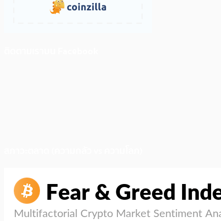
ติดตามเราบน Facebook
สภาวะตลาด (ความกลัว vs ความโลภ)