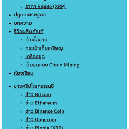
ราคา Ripple (XRP)
ปฏิทินเศรษฐกิจ
บทความ
รีวิวผลิตภัณฑ์
เว็บซื้อขาย
กระเป๋าเก็บเหรียญ
เครื่องขุด
เว็บขุดแบบ Cloud Mining
ห้องเรียน
ข่าวคริปโตเคอเรนซี่
ข่าว Bitcoin
ข่าว Ethereum
ข่าว Binance Coin
ข่าว Dogecoin
ข่าว Ripple (XRP)