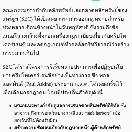
พร้อมเล่น
0:00
/
0:00
คณะกรรมการกำกับหลักทรัพย์และตลาดหลักทรัพย์ของ
สหรัฐฯ (SEC) ได้เปิดเผยวาระการออกกฎหมายสำหรับ
ช่วงหลายเดือนข้างหน้าในวันพฤหัสบดี ซึ่งรวมถึงข้อ
เสนอในวงกว้างที่จะยกเครื่องกฎระเบียบเกี่ยวกับคริปโท
เคอร์เรนซี และลดกฎเกณฑ์ที่วอลล์สตรีทวิจารณ์ว่าสร้าง
ภาระมากเกินไป
SEC ได้ร่างโครงการริเริ่มหลายประการเพื่อปฏิรูปนโย
บายคริปโทเคอร์เรนซีอย่างเป็นทางการ ซึ่ง พอล
แอตคินส์ (Paul Atkins) ประธาน ก.ล.ต. ได้เคยเกริ่นไว้
เมื่อเดือนกรกฎาคม
โดยมีประเด็นสำคัญดังนี้
เสนอแนวทางกำกับดูแลการเสนอขายสินทรัพย์ดิจิทัล
ซึ่ง
อาจรวมถึงการยกเว้นบางกรณีและ “safe harbors” (ข้อ
ยกเว้นที่ไม่ต้องรับผิด)
สร้างความชัดเจนเกี่ยวกับกฎนายหน้า-ผู้ค้าหลักทรัพย์