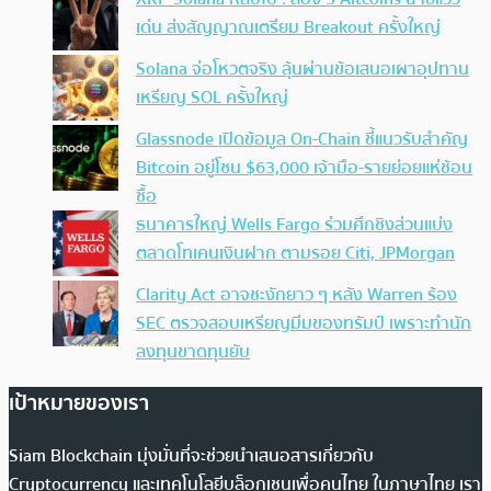
เด่น ส่งสัญญาณเตรียม Breakout ครั้งใหญ่
Solana จ่อโหวตจริง ลุ้นผ่านข้อเสนอเผาอุปทาน
เหรียญ SOL ครั้งใหญ่
Glassnode เปิดข้อมูล On-Chain ชี้แนวรับสำคัญ
Bitcoin อยู่โซน $63,000 เจ้ามือ-รายย่อยแห่ช้อน
ซื้อ
ธนาคารใหญ่ Wells Fargo ร่วมศึกชิงส่วนแบ่ง
ตลาดโทเคนเงินฝาก ตามรอย Citi, JPMorgan
Clarity Act อาจชะงักยาว ๆ หลัง Warren ร้อง
SEC ตรวจสอบเหรียญมีมของทรัมป์ เพราะทำนัก
ลงทุนขาดทุนยับ
เป้าหมายของเรา
Siam Blockchain มุ่งมั่นที่จะช่วยนำเสนอสารเกี่ยวกับ
Cryptocurrency และเทคโนโลยีบล็อกเชนเพื่อคนไทย ในภาษาไทย เรา