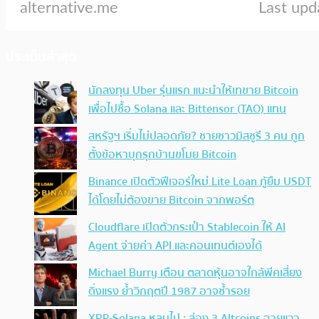
ประเด็นล่าสุด
นักลงทุน Uber รุ่นแรก แนะนำให้เทขาย Bitcoin
เพื่อไปซื้อ Solana และ Bittensor (TAO) แทน
สหรัฐฯ เริ่มไม่ปลอดภัย? ชายชาวมิสซูรี 3 คน ถูก
ตั้งข้อหาบุกรุกบ้านขโมย Bitcoin
Binance เปิดตัวฟีเจอร์ใหม่ Lite Loan กู้ยืม USDT
ได้โดยไม่ต้องขาย Bitcoin จากพอร์ต
Cloudflare เปิดตัวกระเป๋า Stablecoin ให้ AI
Agent จ่ายค่า API และคอนเทนต์เองได้
Michael Burry เตือน ตลาดหุ้นอาจใกล้พีคเสี่ยง
ดิ่งแรง ย้ำวิกฤตปี 1987 อาจซ้ำรอย
XRP-Solana หลบไป : ส่อง 3 Altcoins ฉายแวว