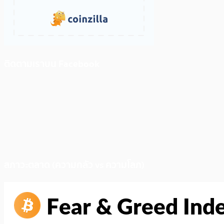
ติดตามเราบน Facebook
สภาวะตลาด (ความกลัว vs ความโลภ)