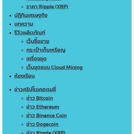
ราคา Ripple (XRP)
ปฏิทินเศรษฐกิจ
บทความ
รีวิวผลิตภัณฑ์
เว็บซื้อขาย
กระเป๋าเก็บเหรียญ
เครื่องขุด
เว็บขุดแบบ Cloud Mining
ห้องเรียน
ข่าวคริปโตเคอเรนซี่
ข่าว Bitcoin
ข่าว Ethereum
ข่าว Binance Coin
ข่าว Dogecoin
ข่าว Ripple (XRP)