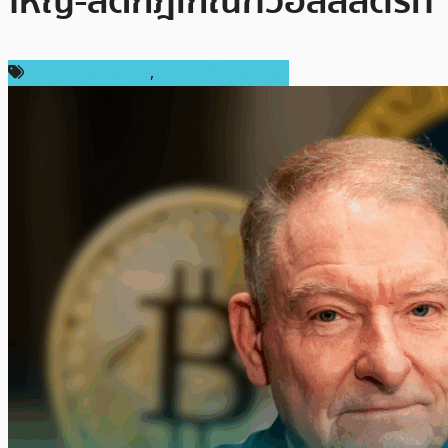
ใหญ่-ลดกฎเกณฑ์วอลล์สตรีท
กฎหมายและรัฐบาล
,
ข่าวคริปโตเคอเรนซี่