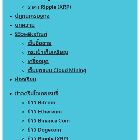
ราคา Ripple (XRP)
ปฏิทินเศรษฐกิจ
บทความ
รีวิวผลิตภัณฑ์
เว็บซื้อขาย
กระเป๋าเก็บเหรียญ
เครื่องขุด
เว็บขุดแบบ Cloud Mining
ห้องเรียน
ข่าวคริปโตเคอเรนซี่
ข่าว Bitcoin
ข่าว Ethereum
ข่าว Binance Coin
ข่าว Dogecoin
ข่าว Ripple (XRP)