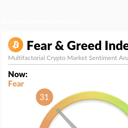
สภาวะตลาด (ความกลัว vs ความโลภ)