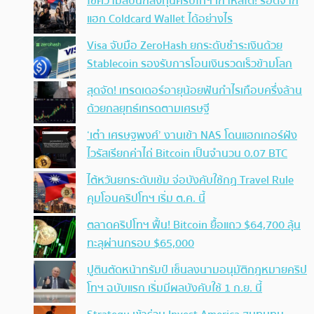
ไขความลับนักลงทุนคริปโทฯ เกาหลีใต้! รอดจาก
แฮก Coldcard Wallet ได้อย่างไร
Visa จับมือ ZeroHash ยกระดับชำระเงินด้วย
Stablecoin รองรับการโอนเงินรวดเร็วข้ามโลก
สุดจัด! เทรดเดอร์อายุน้อยฟันกำไรเกือบครึ่งล้าน
ด้วยกลยุทธ์เทรดตามเศรษฐี
‘เต๋า เศรษฐพงศ์’ งานเข้า NAS โดนแฮกเกอร์ฝัง
ไวรัสเรียกค่าไถ่ Bitcoin เป็นจำนวน 0.07 BTC
ไต้หวันยกระดับเข้ม จ่อบังคับใช้กฏ Travel Rule
คุมโอนคริปโทฯ เริ่ม ต.ค. นี้
ตลาดคริปโทฯ ฟื้น! Bitcoin ยื้อแถว $64,700 ลุ้น
ทะลุผ่านกรอบ $65,000
ปูตินตัดหน้าทรัมป์ เซ็นลงนามอนุมัติกฎหมายคริป
โทฯ ฉบับแรก เริ่มมีผลบังคับใช้ 1 ก.ย. นี้