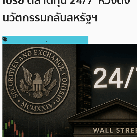
เปรย’ตลาดทุน 24/7′ หวังดึง
นวัตกรรมกลับสหรัฐฯ
กฎหมายและรัฐบาล
,
ข่าวคริปโตเคอเรนซี่