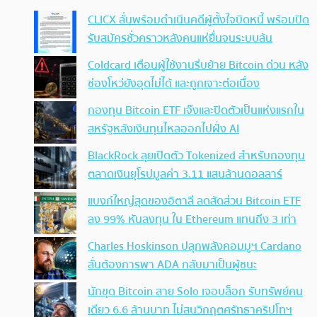
CLICX ลั่นพร้อมดำเนินคดีผู้ตั้งใจบิดหนี้ พร้อมปิด
รับสมัครชั่วคราวหลังคนแห่ยื่นจนระบบล้น
Coldcard เตือนผู้ใช้งานรีบย้าย Bitcoin ด่วน หลัง
ช่องโหว่ยังอุดไม่ได้ และถูกเจาะต่อเนื่อง
กองทุน Bitcoin ETF เจ๊งและปิดตัวเป็นแห่งแรกใน
สหรัฐหลังเงินทุนไหลออกไปฝั่ง AI
BlackRock ลุยเปิดตัว Tokenized สำหรับกองทุน
ตลาดเงินยุโรปมูลค่า 3.11 แสนล้านดอลลาร์
แบงก์ใหญ่สุดของอิตาลี ลดสัดส่วน Bitcoin ETF
ลง 99% หันลงทุน ใน Ethereum แทนถึง 3 เท่า
Charles Hoskinson ปลุกพลังคอมมูฯ Cardano
ลั่นต้องการพา ADA กลับมาเป็นผู้ชนะ
นักขุด Bitcoin สาย Solo เจอบล็อก รับทรัพย์คน
เดียว 6.6 ล้านบาท ไม่สนวิกฤตศรัทธาคริปโทฯ