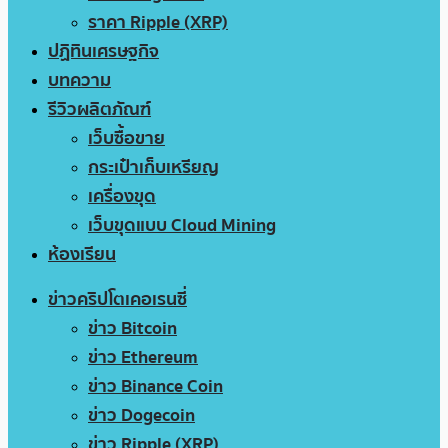
ราคา Ripple (XRP)
ปฏิทินเศรษฐกิจ
บทความ
รีวิวผลิตภัณฑ์
เว็บซื้อขาย
กระเป๋าเก็บเหรียญ
เครื่องขุด
เว็บขุดแบบ Cloud Mining
ห้องเรียน
ข่าวคริปโตเคอเรนซี่
ข่าว Bitcoin
ข่าว Ethereum
ข่าว Binance Coin
ข่าว Dogecoin
ข่าว Ripple (XRP)