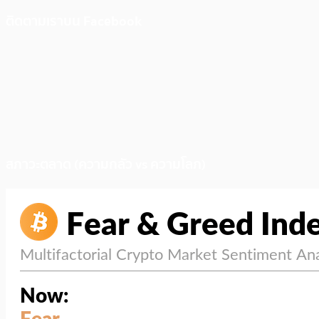
ติดตามเราบน Facebook
สภาวะตลาด (ความกลัว vs ความโลภ)