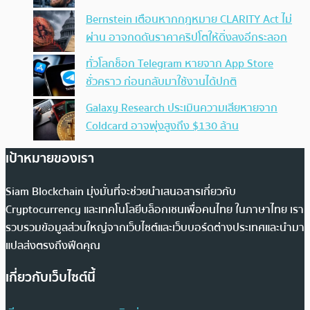
Bernstein เตือนหากกฎหมาย CLARITY Act ไม่
ผ่าน อาจกดดันราคาคริปโตให้ดิ่งลงอีกระลอก
ทั่วโลกช็อก Telegram หายจาก App Store
ชั่วคราว ก่อนกลับมาใช้งานได้ปกติ
Galaxy Research ประเมินความเสียหายจาก
Coldcard อาจพุ่งสูงถึง $130 ล้าน
เป้าหมายของเรา
Siam Blockchain มุ่งมั่นที่จะช่วยนำเสนอสารเกี่ยวกับ
Cryptocurrency และเทคโนโลยีบล็อกเชนเพื่อคนไทย ในภาษาไทย เรา
รวบรวมข้อมูลส่วนใหญ่จากเว็บไซต์และเว็บบอร์ดต่างประเทศและนำมา
แปลส่งตรงถึงฟีดคุณ
เกี่ยวกับเว็บไซต์นี้