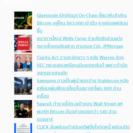
ประเด็นล่าสุด
Glassnode เปิดข้อมูล On-Chain ชี้แนวรับสำคัญ
Bitcoin อยู่โซน $63,000 เจ้ามือ-รายย่อยแห่ช้อน
ซื้อ
ธนาคารใหญ่ Wells Fargo ร่วมศึกชิงส่วนแบ่ง
ตลาดโทเคนเงินฝาก ตามรอย Citi, JPMorgan
Clarity Act อาจชะงักยาว ๆ หลัง Warren ร้อง
SEC ตรวจสอบเหรียญมีมของทรัมป์ เพราะทำนัก
ลงทุนขาดทุนยับ
Samsung อาจเป็นผู้นำแจกจ่าย Stablecoin หลัง
เตรียมเพิ่มฟีเจอร์ใหม่ในสมาร์ทโฟน 800 ล้าน
เครื่อง
SpaceX ทำรายได้ทะลุเป้าของ Wall Street แต่
พอร์ต Bitcoin มีมูลค่าลดลงกว่า 540 ล้าน
ดอลลาร์
CLICX ลั่นพร้อมดำเนินคดีผู้ตั้งใจบิดหนี้ พร้อมปิด