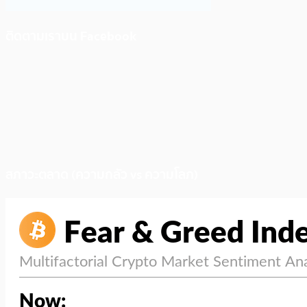
ติดตามเราบน Facebook
สภาวะตลาด (ความกลัว vs ความโลภ)