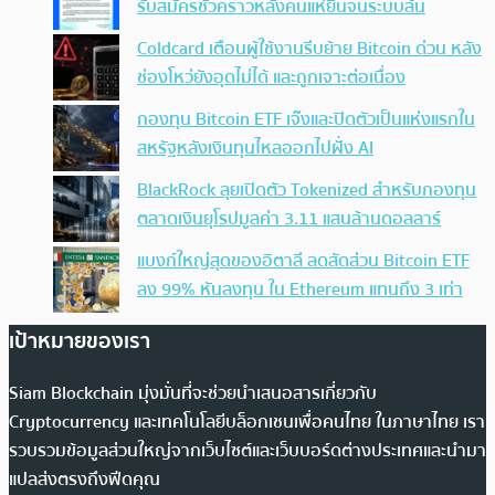
รับสมัครชั่วคราวหลังคนแห่ยื่นจนระบบล้น
Coldcard เตือนผู้ใช้งานรีบย้าย Bitcoin ด่วน หลัง
ช่องโหว่ยังอุดไม่ได้ และถูกเจาะต่อเนื่อง
กองทุน Bitcoin ETF เจ๊งและปิดตัวเป็นแห่งแรกใน
สหรัฐหลังเงินทุนไหลออกไปฝั่ง AI
BlackRock ลุยเปิดตัว Tokenized สำหรับกองทุน
ตลาดเงินยุโรปมูลค่า 3.11 แสนล้านดอลลาร์
แบงก์ใหญ่สุดของอิตาลี ลดสัดส่วน Bitcoin ETF
ลง 99% หันลงทุน ใน Ethereum แทนถึง 3 เท่า
เป้าหมายของเรา
Siam Blockchain มุ่งมั่นที่จะช่วยนำเสนอสารเกี่ยวกับ
Cryptocurrency และเทคโนโลยีบล็อกเชนเพื่อคนไทย ในภาษาไทย เรา
รวบรวมข้อมูลส่วนใหญ่จากเว็บไซต์และเว็บบอร์ดต่างประเทศและนำมา
แปลส่งตรงถึงฟีดคุณ