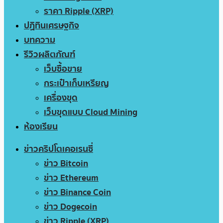
ราคา Ripple (XRP)
ปฏิทินเศรษฐกิจ
บทความ
รีวิวผลิตภัณฑ์
เว็บซื้อขาย
กระเป๋าเก็บเหรียญ
เครื่องขุด
เว็บขุดแบบ Cloud Mining
ห้องเรียน
ข่าวคริปโตเคอเรนซี่
ข่าว Bitcoin
ข่าว Ethereum
ข่าว Binance Coin
ข่าว Dogecoin
ข่าว Ripple (XRP)