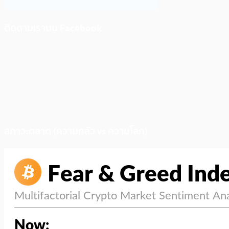
ติดตามเราบน Facebook
สภาวะตลาด (ความกลัว vs ความโลภ)