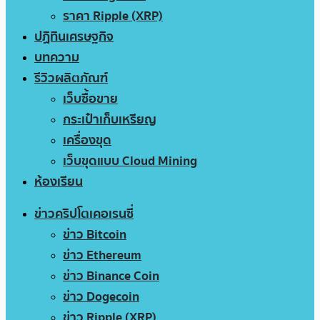
ราคา Ripple (XRP)
ปฏิทินเศรษฐกิจ
บทความ
รีวิวผลิตภัณฑ์
เว็บซื้อขาย
กระเป๋าเก็บเหรียญ
เครื่องขุด
เว็บขุดแบบ Cloud Mining
ห้องเรียน
ข่าวคริปโตเคอเรนซี่
ข่าว Bitcoin
ข่าว Ethereum
ข่าว Binance Coin
ข่าว Dogecoin
ข่าว Ripple (XRP)