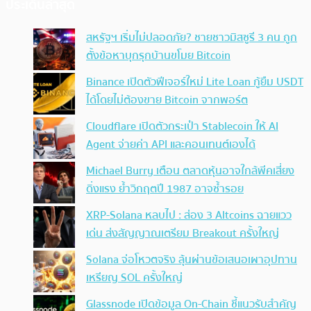
ประเด็นล่าสุด
สหรัฐฯ เริ่มไม่ปลอดภัย? ชายชาวมิสซูรี 3 คน ถูก
ตั้งข้อหาบุกรุกบ้านขโมย Bitcoin
Binance เปิดตัวฟีเจอร์ใหม่ Lite Loan กู้ยืม USDT
ได้โดยไม่ต้องขาย Bitcoin จากพอร์ต
Cloudflare เปิดตัวกระเป๋า Stablecoin ให้ AI
Agent จ่ายค่า API และคอนเทนต์เองได้
Michael Burry เตือน ตลาดหุ้นอาจใกล้พีคเสี่ยง
ดิ่งแรง ย้ำวิกฤตปี 1987 อาจซ้ำรอย
XRP-Solana หลบไป : ส่อง 3 Altcoins ฉายแวว
เด่น ส่งสัญญาณเตรียม Breakout ครั้งใหญ่
Solana จ่อโหวตจริง ลุ้นผ่านข้อเสนอเผาอุปทาน
เหรียญ SOL ครั้งใหญ่
Glassnode เปิดข้อมูล On-Chain ชี้แนวรับสำคัญ