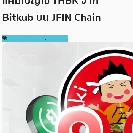
แคมเปญใช้ THBK จาก
Bitkub บน JFIN Chain
ข่าวคริปโตเคอเรนซี่
,
ในประเทศ