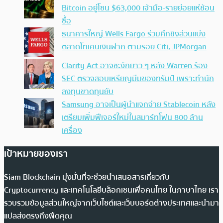
Bitcoin อยู่โซน $63,000 เจ้ามือ-รายย่อยแห่ช้อน
ซื้อ
ธนาคารใหญ่ Wells Fargo ร่วมศึกชิงส่วนแบ่ง
ตลาดโทเคนเงินฝาก ตามรอย Citi, JPMorgan
Clarity Act อาจชะงักยาว ๆ หลัง Warren ร้อง
SEC ตรวจสอบเหรียญมีมของทรัมป์ เพราะทำนัก
ลงทุนขาดทุนยับ
Samsung อาจเป็นผู้นำแจกจ่าย Stablecoin หลัง
เตรียมเพิ่มฟีเจอร์ใหม่ในสมาร์ทโฟน 800 ล้าน
เครื่อง
เป้าหมายของเรา
Siam Blockchain มุ่งมั่นที่จะช่วยนำเสนอสารเกี่ยวกับ
Cryptocurrency และเทคโนโลยีบล็อกเชนเพื่อคนไทย ในภาษาไทย เรา
รวบรวมข้อมูลส่วนใหญ่จากเว็บไซต์และเว็บบอร์ดต่างประเทศและนำมา
แปลส่งตรงถึงฟีดคุณ