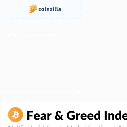
ติดตามเราบน Facebook
สภาวะตลาด (ความกลัว vs ความโลภ)