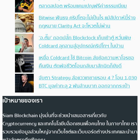
ตลาดสปอต พร้อมแคมเปญฟรีค่าธรรมเนียม
Bitwise ฟันธง คริปโตจะไม่เป็นไร แม้สัปดาห์นี้ร่าง
กฎหมาย Clarity Act จะโหวตไม่ผ่าน
‘อ.ตั๊ม’ ถอดปลั้ก Blockclock เก็บเข้าตู้ หวั่นพิษ
Coldcard ลุกลามสู่อุปกรณ์คริปโทฯ ในบ้าน
เหยื่อ Coldcard ใช้ Bitcoin ส่งข้อความหาโจรขอ
คืนเงิน ตัดพ้อชีวิตโอนกลับมาสักนิดก็ยังดี
จับตา Strategy ส่อแววเทขายรอบ 4 ? โอน 1,030
BTC มูลค่าทะลุ 2 พันล้านบาท ออกจากกระเป๋า
เป้าหมายของเรา
Siam Blockchain มุ่งมั่นที่จะช่วยนำเสนอสารเกี่ยวกับ
Cryptocurrency และเทคโนโลยีบล็อกเชนเพื่อคนไทย ในภาษาไทย เรา
รวบรวมข้อมูลส่วนใหญ่จากเว็บไซต์และเว็บบอร์ดต่างประเทศและนำมา
แปลส่งตรงถึงฟีดคุณ