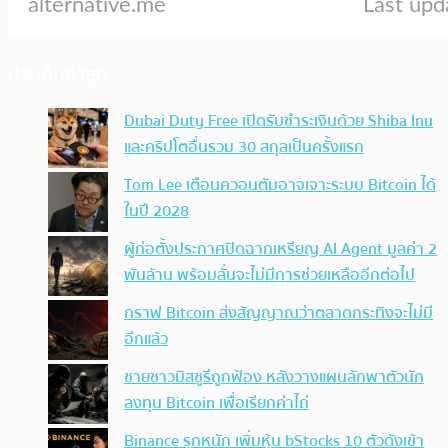
ประเด็นล่าสุด
Dubai Duty Free เปิดรับชำระเงินด้วย Shiba Inu
และคริปโตอื่นรวม 30 สกุลเป็นครั้งแรก
Tom Lee เตือนควอนตัมอาจเจาะระบบ Bitcoin ได้
ในปี 2028
ผู้ก่อตั้งประกาศปิดฉากเหรียญ AI Agent มูลค่า 2
พันล้าน พร้อมลั่นจะไม่มีการช่วยเหลืออีกต่อไป
กราฟ Bitcoin ส่งสัญญาณว่าตลาดกระทิงจะไม่มี
อีกแล้ว
ชายชาวมิสซูรีถูกฟ้อง หลังวางแผนลักพาตัวนัก
ลงทุน Bitcoin เพื่อเรียกค่าไถ่
Binance รุกหนัก เพิ่มหุ้น bStocks 10 ตัวดังเข้า