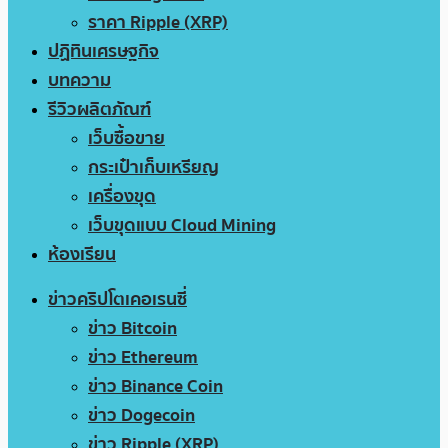
ราคา Ripple (XRP)
ปฏิทินเศรษฐกิจ
บทความ
รีวิวผลิตภัณฑ์
เว็บซื้อขาย
กระเป๋าเก็บเหรียญ
เครื่องขุด
เว็บขุดแบบ Cloud Mining
ห้องเรียน
ข่าวคริปโตเคอเรนซี่
ข่าว Bitcoin
ข่าว Ethereum
ข่าว Binance Coin
ข่าว Dogecoin
ข่าว Ripple (XRP)