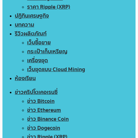
ราคา Ripple (XRP)
ปฏิทินเศรษฐกิจ
บทความ
รีวิวผลิตภัณฑ์
เว็บซื้อขาย
กระเป๋าเก็บเหรียญ
เครื่องขุด
เว็บขุดแบบ Cloud Mining
ห้องเรียน
ข่าวคริปโตเคอเรนซี่
ข่าว Bitcoin
ข่าว Ethereum
ข่าว Binance Coin
ข่าว Dogecoin
ข่าว Ripple (XRP)