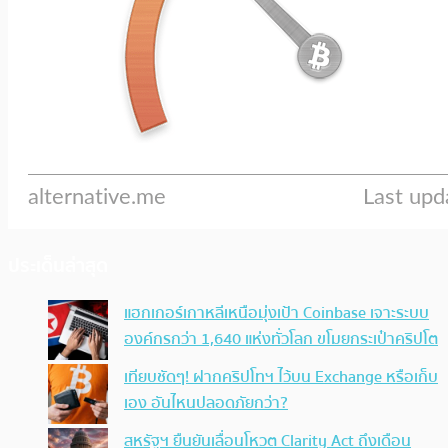
ประเด็นล่าสุด
แฮกเกอร์เกาหลีเหนือมุ่งเป้า Coinbase เจาะระบบ
องค์กรกว่า 1,640 แห่งทั่วโลก ขโมยกระเป๋าคริปโต
เทียบชัดๆ! ฝากคริปโทฯ ไว้บน Exchange หรือเก็บ
เอง อันไหนปลอดภัยกว่า?
สหรัฐฯ ยืนยันเลื่อนโหวต Clarity Act ถึงเดือน