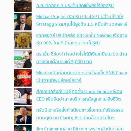
ก.ย. ติดล็อก 3 ประเด็นขัดแย้งยังไร้ข้อสรุป
Michael Saylor ยอมรับ ChatGPT มีส่วนช่วยให้
Strategy ระดมทุนได้สูงถึง 1.5 หมื่นล้านดอลลาร์
แฉกลยุทธ์ บริษัทคลัง Bitcoinใน Nasdaq เจือจาง
หุ้น 98% โดยที่นักลงทุนแทบไม่รู้ตัว
ดร.เอ็ม ชี้ช่อง! ทำอย่างไรให้มีเงินเกษียณ 50 ล้าน
ด้วยเงินเดือนละแค่ 5,000 บาท
Microsoft เตือนภัยแฮกเกอร์กำลังใช้ BNB Chain
เป็นฐานทัพปล่อยมัลแวร์
ศึกชิงบัลลังก์! แม่ผู้ก่อตั้ง Ondo Finance ฟ้อง
CEO เพื่อยึดอำนาจบริหารหลังลูกชายเสียชีวิต
ทรัมป์เอาจริง สั่งทำเนียบขาวรื้อเกณฑ์จริยธรรม
ดันกฎหมาย Clarity Act ปลดล็อกคริปโทฯ
Jim Cramer เทขาย Bitcoin เพราะกลัวภัยควอน