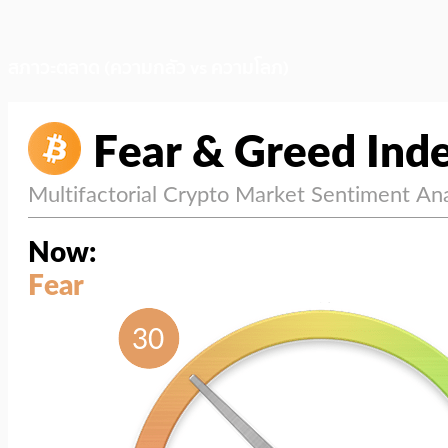
สภาวะตลาด (ความกลัว vs ความโลภ)